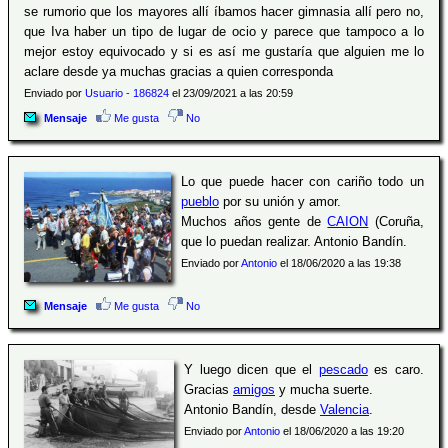
se rumorio que los mayores allí íbamos hacer gimnasia allí pero no,
que Iva haber un tipo de lugar de ocio y parece que tampoco a lo
mejor estoy equivocado y si es así me gustaría que alguien me lo
aclare desde ya muchas gracias a quien corresponda
Enviado por
Usuario - 186824
el 23/09/2021 a las 20:59
Mensaje
Me gusta
No
Lo que puede hacer con cariño todo un
pueblo
por su unión y amor.
Muchos años gente de
CAION
(Coruña,
que lo puedan realizar. Antonio Bandín.
Enviado por
Antonio
el 18/06/2020 a las 19:38
Mensaje
Me gusta
No
Y luego dicen que el
pescado
es caro.
Gracias
amigos
y mucha suerte.
Antonio Bandín, desde
Valencia
.
Enviado por
Antonio
el 18/06/2020 a las 19:20