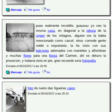
Mensaje
Me gusta
No
pues realmente increible, guauuuu yo veo la
misma
casa
, en diagonal a la
iglesia
de la
virgen
de los milagros, alguien me la habia
mencionado como carcel, otros comode gente
noble o importante, la he visto con sus
balcones
adornados con manteles y alfombras
y muchas
flores
para una
fiesta
del Carmen, ahi se detuvo la
prosecion, y todavia esta en pie, gran recuerdo esta
fotografia
Enviado el 06/10/2017 a las 20:45
Mensaje
Me gusta
No
foto
do rueiro das figueiras
caion
.
Enviado el 05/10/2017 a las 20:19