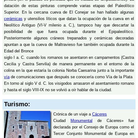
datación de estas pinturas comprende varias etapas del Paleolítico
Superior. En la cercana cueva de El Conejar se han hallado algunas
cerámicas
y utensilios líticos que datan la ocupación de la cueva en el
Neolítico Antiguo (VI-V milenio a. C.), tampoco hay que descartar la
posibilidad de que fuera ocupada durante el Epipaleolítico.
Posteriormente algunos cráneos trepanados y cerámicas decoradas
apuntan a que la cueva de Maltravieso fue también ocupada durante la
Edad del Bronce
siglo I a. C. cuando los romanos se asentaron en campamentos (Castra
Cecilia y Castra Servilia) de manera permanente en el entorno de la
colina en la que estaría la colonia Norba Caesarina junto a la importante
vía
de comunicaciones que después se conocería como Vía de la Plata
En torno al siglo V d. C. los visigodos arrasaron el asentamiento romano
y hasta el siglo VIII-IX no se volvió a oír hablar de la ciudad.
Turismo:
Crónica de un viaje a
Cáceres
Ciudad
Monumental
de Cáceres» fue
declarada por el Consejo de Europa como el
Tercer Conjunto Monumental de Europa en