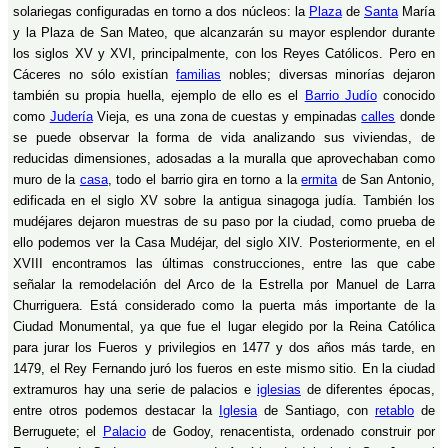
solariegas configuradas en torno a dos núcleos: la
Plaza
de
Santa
María
y la Plaza de San Mateo, que alcanzarán su mayor esplendor durante
los siglos XV y XVI, principalmente, con los Reyes Católicos. Pero en
Cáceres no sólo existían
familias
nobles; diversas minorías dejaron
también su propia huella, ejemplo de ello es el
Barrio Judío
conocido
como
Judería
Vieja, es una zona de cuestas y empinadas
calles
donde
se puede observar la forma de vida analizando sus viviendas, de
reducidas dimensiones, adosadas a la muralla que aprovechaban como
muro de la
casa
, todo el barrio gira en torno a la
ermita
de San Antonio,
edificada en el siglo XV sobre la antigua sinagoga judía. También los
mudéjares dejaron muestras de su paso por la ciudad, como prueba de
ello podemos ver la Casa Mudéjar, del siglo XIV. Posteriormente, en el
XVIII encontramos las últimas construcciones, entre las que cabe
señalar la remodelación del Arco de la Estrella por Manuel de Larra
Churriguera. Está considerado como la puerta más importante de la
Ciudad Monumental, ya que fue el lugar elegido por la Reina Católica
para jurar los Fueros y privilegios en 1477 y dos años más tarde, en
1479, el Rey Fernando juró los fueros en este mismo sitio. En la ciudad
extramuros hay una serie de palacios e
iglesias
de diferentes épocas,
entre otros podemos destacar la
Iglesia
de Santiago, con
retablo
de
Berruguete; el
Palacio
de Godoy, renacentista, ordenado construir por