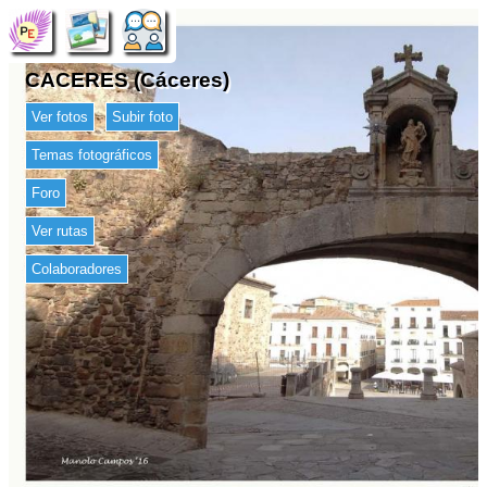
CACERES (Cáceres)
Ver fotos
Subir foto
Temas fotográficos
Foro
Ver rutas
Colaboradores