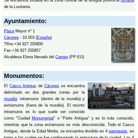
Se encuentra situada en la zona central de la antigua provincia
romana
de la Lusitania
Ayuntamiento:
Plaza
Mayor nº 1
Cáceres
- 10.003 (
España
)
Tlfno:+34 927 255800
Fax:+34 927 255857
Alcaldesa Elena Nevado del
Campo
(PP-EU)
Monumentos:
El
Casco Antiguo
de
Cáceres
se encuentra
delimitado en dos grandes zonas por la
muralla
: intramuros (dentro de la muralla) y
extramuros (fuera de la muralla). El recinto
intramuros es lo que suele ser conocido
como "Ciudad
Monumental
" o "Parte Antigua" y es lo más conocido,
mientras que la zona extramuros es más desconocida. Todo el Casco
Antiguo, desde la Edad Media, se encuentra dividido en 4
parroquias
, en
torno a las cuales se fue configurando la estructura de la ciudad. Las 4