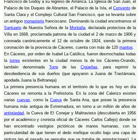
Francisco de Godoy a su regreso de América. La Iglesia de San Juan, el
Palacio de los Duques de Abrantes, el Palacio de la Isla, el
Convento
de
Santa Clara y el Complejo Cultural San Francisco, que se levanta sobre
un antiguo
monasterio
franciscano. Dominando la ciudad encontramos el
Santuario
de Nuestra Señora de la
Montaña
, declarada protectora de la
Villa en 1668, proclamada patrona de la ciudad el 2 de marzo de 1906 y
coronada canónicamente el 12 de octubre de 1924, siendo la primera
coronación de la provincia de Cáceres, cuenta con más de 120
mantos
.
En Cáceres, por orden de Isabel La Católica, fueron desmochadas todas
la
torres
existentes en la ciudad menos la de los Cáceres-Ovando,
también denominada
Torre
de las
Cigüeñas
, para reprimir la
desobediencia de sus dueños (que apoyaron a Juana de Trastámara,
apodada Juana la Beltraneja)
La primera presencia humana en el territorio de lo que es hoy en día
Cáceres se remonta a la Prehistoria. En la zona del Calerizo existen
varias
cuevas
, como la
Cueva
de Santa Ana, que posee la presencia
humana más antigua de Extremadura, en torno a un millón de años de
antigüedad
, la Cueva de El Conejar y Maltravieso (descubierta en 1956
por el académico y cronista oficial de Cáceres Carlos Callejo) donde se
han encontrado vestigios pictóricos de manos humanas, con la
particularidad de que tienen el dedo meñique oculto bajo una capa de
pintura (en el pasado se pensaba que se trataba de amputaciones). La