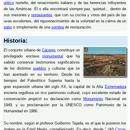
gótico
norteño, del renacimiento italiano y de las herencias influyentes
de las Américas. Él o ella encontrará siempre paz, quietud... dentro de
sus mesones y
restaurantes
, que con su cocina y vinos del país de las
uvas excelentes, del rejuvenecimientio de la voluntad en la calma de un
patio
o simplemente de una
sombra
de restauración.
Historia:
El conjunto urbano de
Cáceres
constituye un
privilegiado enclave
monumental
que ha
sabido conservar testimonios significativos
de los distintos
pueblos
y culturas que se
han asentado en su territorio. Desde los
tiempos del Paleolítico Superior hasta la
gran expansión urbana del siglo XX, la capital de la Alta
Extremadura
encierra orgullosa un rico patrimonio cultural, cuyo excelente estado de
conservación propició su declaración como
Monumento
Nacional en
1949, y su proclamación por la UNESCO como Patrimonio de la
Humanidad en 1986...
Su nombre, según el profesor Guillermo Tejada, es el que le pusieron los
árabes en la Edad Media, castellanizado: Es decir, desde " (Al)
Cazar
-