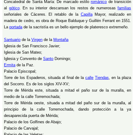
Concatedral de Santa María: De marcado estilo
románico
de transición
al
gótico
. En su interior descansan los restos de numerosas
familias
señoriales de Cáceres. El retablo de la
Capilla
Mayor, realizado en
madera de cedro, es obra de Roque Balduque y Guillén Ferrant en 1551.
La
portada
de la sacristía es un bello ejemplo de plateresco extremeño.
Santuario
de la
Virgen
de la
Montaña
Iglesia de San Francisco Javier;
Iglesia de San Mateo;
Iglesia y Convento de
Santo
Domingo;
Ermita
de la Paz.
Palacio Episcopal;
Torre de los Espaderos, situada al final de la
calle
Tiendas
, en la plaza
del Socorro. Es de los siglos XIV-XV;
Torre de Mérida este, situada a mitad el paño sur de la muralla, en
medio de la calle Torremochada;
Torre de Mérida oeste, situada a mitad del paño sur de la muralla, al
principio de la calle Torremochada, dando protección a la ya
desaparecida puerta de Mérida;
Palacio de los Golfines de Abajo;
Palacio de Carvajal;
Palacio de las Veletas;