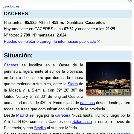
Esta foto es...
CACERES
Habitantes:
95.925
Altitud:
459 m.
Gentilicio:
Cacereños
Hoy amanece en CACERES a las
07:32
y anochece a las
21:29
Nº fotos:
2.708
Nº mensajes:
2.024
Puedes completar o corregir la información publicada >>
Situación:
Cáceres
se localiza en el Oeste de la
península, ligeramente al sur de la provincia,
en lo alto de un cerro que domina la llanura
que se extiende a sus pies, entre la
Sierra
de
la Mosca y la Sierrilla, con 39º 28’ 30’’ de
latitud Norte y 6º 22’ 30’’ de longitud Oeste; a
una altitud media de 430 m. Encrucijada de
caminos
desde donde parten
todas las rutas que comunican con el resto de la provincia.
Desde
Madrid
se llega por la
carretera
N-521 hasta Trujillo y luego por la
A-5.-La N-630 comunica Cáceres con
Salamanca
al norte, a través de
Plasencia; y con
Sevilla
al sur, por Mérida.