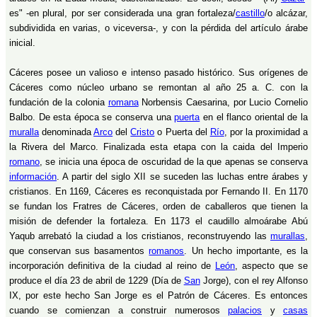
es" -en plural, por ser considerada una gran fortaleza/
castillo
/o alcázar,
subdividida en varias, o viceversa-, y con la pérdida del artículo árabe
inicial.
Cáceres posee un valioso e intenso pasado histórico. Sus orígenes de
Cáceres como núcleo urbano se remontan al año 25 a. C. con la
fundación de la colonia
romana
Norbensis Caesarina, por Lucio Cornelio
Balbo. De esta época se conserva una
puerta
en el flanco oriental de la
muralla
denominada
Arco
del
Cristo
o Puerta del
Río
, por la proximidad a
la Rivera del Marco. Finalizada esta etapa con la caida del Imperio
romano
, se inicia una época de oscuridad de la que apenas se conserva
información
. A partir del siglo XII se suceden las luchas entre árabes y
cristianos. En 1169, Cáceres es reconquistada por Fernando II. En 1170
se fundan los Fratres de Cáceres, orden de caballeros que tienen la
misión de defender la fortaleza. En 1173 el caudillo almoárabe Abú
Yaqub arrebató la ciudad a los cristianos, reconstruyendo las
murallas
,
que conservan sus basamentos
romanos
. Un hecho importante, es la
incorporación definitiva de la ciudad al reino de
León
, aspecto que se
produce el día 23 de abril de 1229 (Día de
San
Jorge), con el rey Alfonso
IX, por este hecho San Jorge es el Patrón de Cáceres. Es entonces
cuando se comienzan a construir numerosos
palacios
y
casas