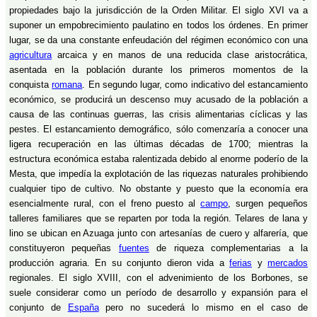
propiedades bajo la jurisdicción de la Orden Militar. El siglo XVI va a
suponer un empobrecimiento paulatino en todos los órdenes. En primer
lugar, se da una constante enfeudación del régimen económico con una
agricultura
arcaica y en manos de una reducida clase aristocrática,
asentada en la población durante los primeros momentos de la
conquista
romana
. En segundo lugar, como indicativo del estancamiento
económico, se producirá un descenso muy acusado de la población a
causa de las continuas guerras, las crisis alimentarias cíclicas y las
pestes. El estancamiento demográfico, sólo comenzaría a conocer una
ligera recuperación en las últimas décadas de 1700; mientras la
estructura económica estaba ralentizada debido al enorme poderío de la
Mesta, que impedía la explotación de las riquezas naturales prohibiendo
cualquier tipo de cultivo. No obstante y puesto que la economía era
esencialmente rural, con el freno puesto al
campo
, surgen pequeños
talleres familiares que se reparten por toda la región. Telares de lana y
lino se ubican en Azuaga junto con artesanías de cuero y alfarería, que
constituyeron pequeñas
fuentes
de riqueza complementarias a la
producción agraria. En su conjunto dieron vida a
ferias
y
mercados
regionales. El siglo XVIII, con el advenimiento de los Borbones, se
suele considerar como un período de desarrollo y expansión para el
conjunto de
España
pero no sucederá lo mismo en el caso de