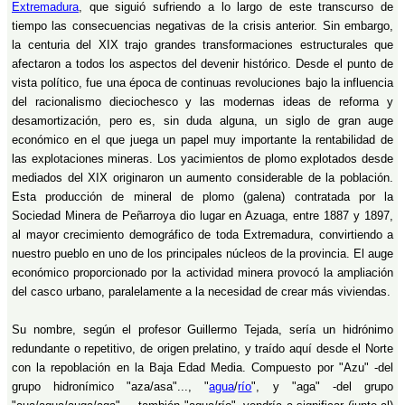
Extremadura
, que siguió sufriendo a lo largo de este transcurso de
tiempo las consecuencias negativas de la crisis anterior. Sin embargo,
la centuria del XIX trajo grandes transformaciones estructurales que
afectaron a todos los aspectos del devenir histórico. Desde el punto de
vista político, fue una época de continuas revoluciones bajo la influencia
del racionalismo dieciochesco y las modernas ideas de reforma y
desamortización, pero es, sin duda alguna, un siglo de gran auge
económico en el que juega un papel muy importante la rentabilidad de
las explotaciones mineras. Los yacimientos de plomo explotados desde
mediados del XIX originaron un aumento considerable de la población.
Esta producción de mineral de plomo (galena) contratada por la
Sociedad Minera de Peñarroya dio lugar en Azuaga, entre 1887 y 1897,
al mayor crecimiento demográfico de toda Extremadura, convirtiendo a
nuestro pueblo en uno de los principales núcleos de la provincia. El auge
económico proporcionado por la actividad minera provocó la ampliación
del casco urbano, paralelamente a la necesidad de crear más viviendas.
Su nombre, según el profesor Guillermo Tejada, sería un hidrónimo
redundante o repetitivo, de origen prelatino, y traído aquí desde el Norte
con la repoblación en la Baja Edad Media. Compuesto por "Azu" -del
grupo hidronímico "aza/asa"..., "
agua
/
río
", y "aga" -del grupo