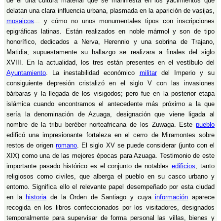
de él una cultura material que se manifiesta en los yacimientos que
delatan una clara influencia urbana, plasmada en la aparición de vasijas,
mosaicos
... y cómo no unos monumentales tipos con inscripciones
epigráficas latinas. Están realizados en noble mármol y son de tipo
honorífico, dedicados a Nerva, Herennio y una sobrina de Trajano,
Matidia; supuestamente su hallazgo se realizara a finales del siglo
XVIII. En la actualidad, los tres están presentes en el vestíbulo del
Ayuntamiento
. La inestabilidad económico
militar
del Imperio y su
consiguiente depresión cristalizó en el siglo V con las invasiones
bárbaras y la llegada de los visigodos; pero fue en la posterior etapa
islámica cuando encontramos el antecedente más próximo a la que
sería la denominación de Azuaga, designación que viene ligada al
nombre de la tribu beréber norteafricana de los Zuwaga. Este
pueblo
edificó una impresionante fortaleza en el cerro de Miramontes sobre
restos de origen
romano
. El siglo XV se puede considerar (junto con el
XIX) como una de las mejores épocas para Azuaga. Testimonio de este
importante pasado histórico es el conjunto de notables
edificios
, tanto
religiosos como civiles, que alberga el pueblo en su casco urbano y
entorno. Significa ello el relevante papel desempeñado por esta ciudad
en la
historia
de la Orden de Santiago y cuya
información
aparece
recogida en los libros confeccionados por los visitadores, designados
temporalmente para supervisar de forma personal las villas, bienes y