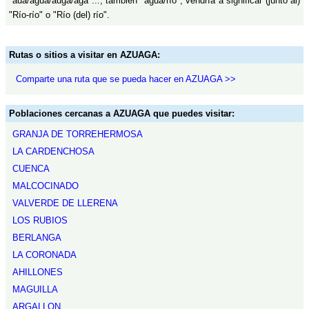
"aua/agua/auga/aga"..., también "agua/río", vendría a significar (junto al)
"Río-río" o "Río (del) río".
Rutas o sitios a visitar en AZUAGA:
Comparte una ruta que se pueda hacer en AZUAGA >>
Poblaciones cercanas a AZUAGA que puedes visitar:
GRANJA DE TORREHERMOSA
LA CARDENCHOSA
CUENCA
MALCOCINADO
VALVERDE DE LLERENA
LOS RUBIOS
BERLANGA
LA CORONADA
AHILLONES
MAGUILLA
ARGALLON