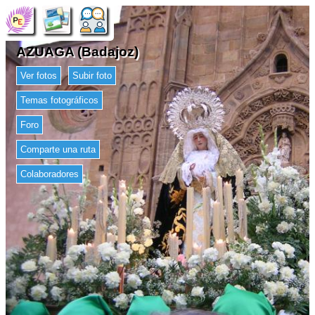
AZUAGA (Badajoz)
Ver fotos
Subir foto
Temas fotográficos
Foro
Comparte una ruta
Colaboradores