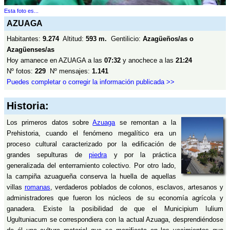
Esta foto es...
AZUAGA
Habitantes:
9.274
Altitud:
593 m.
Gentilicio:
Azagüeños/as o
Azagüenses/as
Hoy amanece en AZUAGA a las
07:32
y anochece a las
21:24
Nº fotos:
229
Nº mensajes:
1.141
Puedes completar o corregir la información publicada >>
Historia:
Los primeros datos sobre
Azuaga
se remontan a la
Prehistoria, cuando el fenómeno megalítico era un
proceso cultural caracterizado por la edificación de
grandes sepulturas de
piedra
y por la práctica
generalizada del enterramiento colectivo. Por otro lado,
la campiña azuagueña conserva la huella de aquellas
villas
romanas
, verdaderos poblados de colonos, esclavos, artesanos y
administradores que fueron los núcleos de su economía agrícola y
ganadera. Existe la posibilidad de que el Municipium Iulium
Ugultuniacum se correspondiera con la actual Azuaga, desprendiéndose