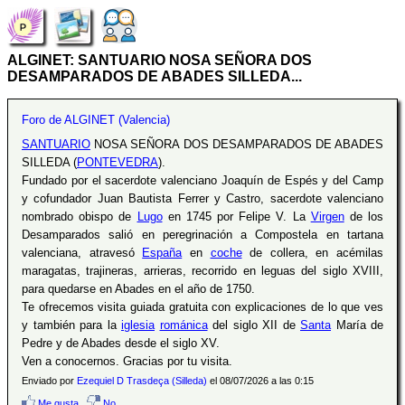
ALGINET: SANTUARIO NOSA SEÑORA DOS
DESAMPARADOS DE ABADES SILLEDA...
Foro de ALGINET (Valencia)
SANTUARIO
NOSA SEÑORA DOS DESAMPARADOS DE ABADES
SILLEDA (
PONTEVEDRA
).
Fundado por el sacerdote valenciano Joaquín de Espés y del Camp
y cofundador Juan Bautista Ferrer y Castro, sacerdote valenciano
nombrado obispo de
Lugo
en 1745 por Felipe V. La
Virgen
de los
Desamparados salió en peregrinación a Compostela en tartana
valenciana, atravesó
España
en
coche
de collera, en acémilas
maragatas, trajineras, arrieras, recorrido en leguas del siglo XVIII,
para quedarse en Abades en el año de 1750.
Te ofrecemos visita guiada gratuita con explicaciones de lo que ves
y también para la
iglesia
románica
del siglo XII de
Santa
María de
Pedre y de Abades desde el siglo XV.
Ven a conocernos. Gracias por tu visita.
Enviado por
Ezequiel D Trasdeça (Silleda)
el 08/07/2026 a las 0:15
Me gusta
No