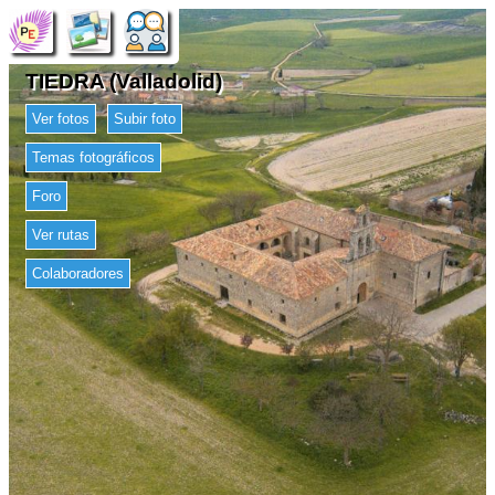
TIEDRA (Valladolid)
Ver fotos
Subir foto
Temas fotográficos
Foro
Ver rutas
Colaboradores