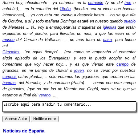
Bueno hoy, oficialmente... ya estamos en la
estación
(y no del
tren
o
autobús),... en la estación del
Otoño
, (bendita sea si viene con buenas
intenciones),... yo con esta me vuelvo a despedir hasta.... no se que día
de Octubre, a sí y todo mañana Domingo estaré en nuestro querido
pueblo
de Meneses,... si.. voy a empaquetar las maquetas de
iglesias
que están
expuestas en el porche, para llevarlas un mes, a que las vean en el
museo
del Cerrato de Baltanas...... un mes fuera de
casa
, pero bueno
así...
Girasoles
,..."en aquel tiempo"... (era como se empezaba al comentar
algún episodio de los Evangelios), y eso lo puedo acoplar yo al
comentario que voy hacer hoy,... y es que viendo este
campo
de
girasoles, en mi tiempo de chaval o
joven
, no se veían por nuestros
campos
estas plantas,... solo veíamos las giganteas. que crecían en las
huertas
, del Herrador, y de aureliano (Patito)...... bueno con este campo
de girasoles, (que no son los de Vicente van Gogh), pues se ve que ya
estamos al final del
verano
,.....
Noticias de España