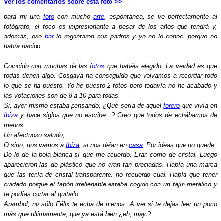
Ver los comentarios sobre esta foto >>
para mi una
foto
con mucho
arte
, espontánea, se ve perfectamente al
fotógrafo, el foco es impresionante a pesar de los años que tendrá y,
además, ese
bar
lo regentaron mis padres y yo no lo conocí porque no
había nacido.
Coincido con muchas de las
fotos
que habéis elegido. La verdad es que
todas tienen algo. Cosgaya ha conseguido que volvamos a recordar todo
lo que se ha puesto. Yo he puesto 2 fotos pero todavía no he acabado y
las votaciones son de 8 a 10 para todas.
Si, ayer mismo estaba pensando; ¿Qué sería de aquel
forero
que vivía en
Ibiza
y hace siglos que no escribe...? Creo que todos de echábamos de
menos.
Un afectuoso saludo,
O sino, nos vamos a
Ibiza
, si nos dejan en
casa
. Por ideas que no quede.
De lo de la bola blanca sí que me acuerdo. Eran como de cristal. Luego
aparecieron las de plástico que no eran tan preciadas. Había una marca
que las tenía de cristal transparente. no recuerdo cual. Había que tener
cuidado porque el tapón irrellenable estaba cogido con un fajín metálico y
te podías cortar al quitarlo.
Arambol, no sólo Félix te echa de menos. A ver si te dejas leer un poco
más que ultimamente, que ya está bien ¿eh, majo?