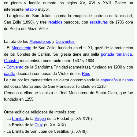
en piedra y ladrillo durante los siglos XV, XVI y XVII. Posee un
interesante
retablo
mayor.
- La iglesia de San Julián, guarda la imagen del patrono de la ciudad,
San Zoilo (1896), y tres
retablos
barrocos, con
esculturas
de 1706 obra
de Pedro del Mazo Vélez.
La ruta de los
Monasterios
y
Conventos
:
- El
Monasterio
de San Zoilo, fundado en el s. XI, gozó de la protección
de los Condes de Carrión. Su iglesia tiene una bella
portada
románica
.
Claustro
renacentista construido entre 1537 y 1604.
-
Convento
de la Santísima Trinidad (carmelitas), fundado en 1930 y con
capilla
decorada con obras de Víctor de los
Ríos
.
La ruta por los monasterios se cierra contemplando la
espadaña
y
ruinas
del otrora Monasterio de San Francisco, fundado en 1218.
Cercano a ellas se localiza el Real Monasterio de Santa Clara, que fue
fundado en 1255.
Otros edificios religiosos de interés son:
- La
Ermita
de la
Virgen
de la Piedad (s. XV-XVII).
- La Ermita de la
Cruz
(s. XVI-XIX).
- La Ermita de San Juan de Cestillos (s. XVIII).