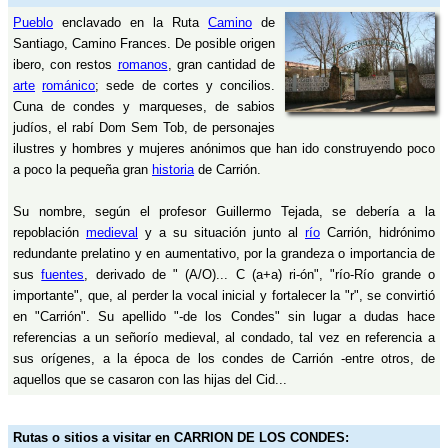
Pueblo
enclavado en la Ruta
Camino
de
Santiago, Camino Frances. De posible origen
ibero, con restos
romanos
, gran cantidad de
arte
románico
; sede de cortes y concilios.
Cuna de condes y marqueses, de sabios
judíos, el rabí Dom Sem Tob, de personajes
ilustres y hombres y mujeres anónimos que han ido construyendo poco
a poco la pequeña gran
historia
de Carrión.
Su nombre, según el profesor Guillermo Tejada, se debería a la
repoblación
medieval
y a su situación junto al
río
Carrión, hidrónimo
redundante prelatino y en aumentativo, por la grandeza o importancia de
sus
fuentes
, derivado de " (A/O)... C (a+a) ri-ón", "río-Río grande o
importante", que, al perder la vocal inicial y fortalecer la "r", se convirtió
en "Carrión". Su apellido "-de los Condes" sin lugar a dudas hace
referencias a un señorío medieval, al condado, tal vez en referencia a
sus orígenes, a la época de los condes de Carrión -entre otros, de
aquellos que se casaron con las hijas del Cid...
Rutas o sitios a visitar en CARRION DE LOS CONDES: