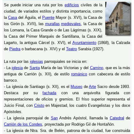
Se puede iniciar una ruta por los
edificios
civiles de la
ciudad, de variados estilos y distinta importancia, como
la
Casa
del Águila, el
Puente
Mayor (s. XVI), la Casa de
los Girón (s. XVII), las
murallas
medievales
, la Casa de
los Lomana, la Casa Grande o de Las Lágrimas (s. XIX),
la Casa del Primer Marqués de Santillana, la Casa del
Lagarto, la antigua Cárcel (s. XVI), el
Ayuntamiento
(1868), la Calzada
de
Piedra
o barbacana (s. XIV) y el
Teatro
Sarabia (1927).
La ruta por las
iglesias
parroquiales se inicia en:
- La
iglesia
de
Santa
María de las Victorias y del
Camino
, que es la más
antigua de Carrión (s. XII), de estilo
románico
con cabecera de estilo
barroco.
- La iglesia de Santiago (s. XII), es el
Museo
de
Arte
Sacro desde 1993.
Destaca por su
fachada
con una arquivolta figurada con
representaciones de oficios y gremios. El friso superior representa el
Juicio Final, con
Cristo
en Majestad, los cuatro Evangelistas y los doce
Apóstoles.
- La iglesia parroquial de
San
Andrés Apóstol, llamada la
Catedral
de
Carrión de los Condes
, proyectada por Rodrigo Gil de Hontañón.
- La iglesia de Ntra. Sra. de Belén, patrona de la ciudad, fue construida