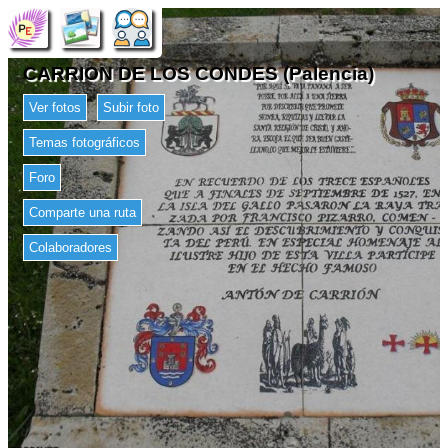
CARRION DE LOS CONDES (Palencia)
Ver fotos
Subir foto
Temas fotográficos
Foro
Comparte una ruta
Colaboradores