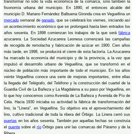
transformar no sólo la vida económica de la comarca, sino también la
fisonomía urbana del municipio. En 1890, el entonces alcalde del
municipio D. Mariano Fernández Balbuena Gironda crea en Veguellina un
mercado
semanal de
ganado
, que se celebrará los viernes, iniciando así
un acontecimiento económico que se prolongará hasta bien entrados los
años sesenta. En 1898 comienzan los trabajos de la que será
fábrica
azucarera. La Sociedad Azucarera Leonesa comenzará las campañas
de recogida de remolacha y fabricación de azúcar en 1900. Cien años
más tarde, en 1998, se producirá el cierre de esta factoría. La Azucarera
ha marcado la economía del municipio y de la provincia, a la vez que
impulsó el desarrrollo urbano de Veguellina, que se transformó en el
núcleo de población más importante de todo el municipio. En los años
veinte Veguellina conoce una serie de mejoras importantes, entre ellas
la llegada del Telégrafo, del Teléfono y la construcción del cuartel de la
Guardia Civil de La Bañeza y La Magdalena a su paso por Veguellina, en
lo que hoy conocemos como Avenida de La Bañeza y Avenida de Pío de
Cela. Hacia 1930 iniciaba su actividad la fábrica de transformación del
lino, la "Linera", en Veguellina. Su objetivo era el aprovechamiento del
lino, cultivo tradicional de toda la ribera del Órbigo. La Linera cerró sus
puertas
en los años sesenta. También por aquellas fechas se construía
el
puente
sobre el
río
Órbigo para unir las comarcas del Páramo y de la
Ribera.