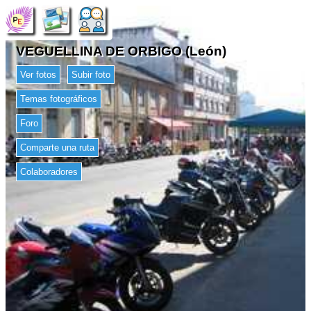
VEGUELLINA DE ORBIGO (León)
Ver fotos
Subir foto
Temas fotográficos
Foro
Comparte una ruta
Colaboradores