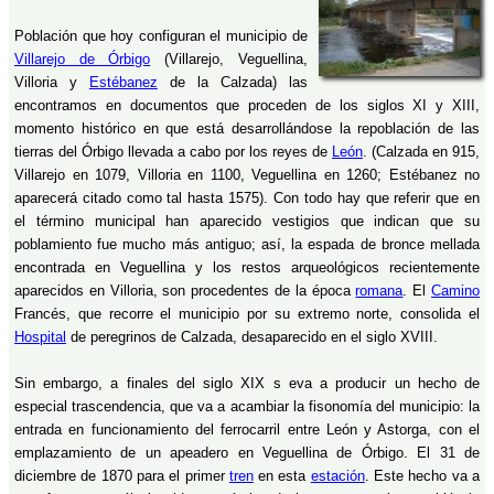
Población que hoy configuran el municipio de
Villarejo de Órbigo
(Villarejo, Veguellina,
Villoria y
Estébanez
de la Calzada) las
encontramos en documentos que proceden de los siglos XI y XIII,
momento histórico en que está desarrollándose la repoblación de las
tierras del Órbigo llevada a cabo por los reyes de
León
. (Calzada en 915,
Villarejo en 1079, Villoria en 1100, Veguellina en 1260; Estébanez no
aparecerá citado como tal hasta 1575). Con todo hay que referir que en
el término municipal han aparecido vestigios que indican que su
poblamiento fue mucho más antiguo; así, la espada de bronce mellada
encontrada en Veguellina y los restos arqueológicos recientemente
aparecidos en Villoria, son procedentes de la época
romana
. El
Camino
Francés, que recorre el municipio por su extremo norte, consolida el
Hospital
de peregrinos de Calzada, desaparecido en el siglo XVIII.
Sin embargo, a finales del siglo XIX s eva a producir un hecho de
especial trascendencia, que va a acambiar la fisonomía del municipio: la
entrada en funcionamiento del ferrocarril entre León y Astorga, con el
emplazamiento de un apeadero en Veguellina de Órbigo. El 31 de
diciembre de 1870 para el primer
tren
en esta
estación
. Este hecho va a