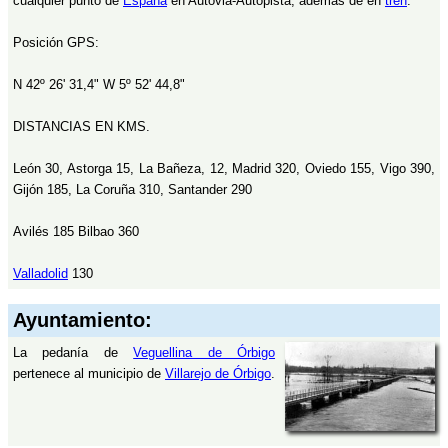
cualquier punto de
España
en Autovia-Autopista, además de en
tren
.
Posición GPS:
N 42º 26' 31,4" W 5º 52' 44,8"
DISTANCIAS EN KMS.
León 30, Astorga 15, La Bañeza, 12, Madrid 320, Oviedo 155, Vigo 390,
Gijón 185, La Coruña 310, Santander 290
Avilés 185 Bilbao 360
Valladolid
130
Ayuntamiento:
La pedanía de
Veguellina de Órbigo
pertenece al municipio de
Villarejo de Órbigo
.