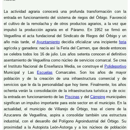
La actividad agraria conocerá una profunda transformación con la
entrada en funcionamiento del sistema de riegos del Órbigo. Favoreció
el cultivo de la remolacha y de otros productos agrarios, a la vez que
impulsó la producción agraria en el Páramo. En 1952 se firmó en
Veguellina el acta fundacional del Sindicato de Riegos del Órbigo y un
año más tarde, el
Ayuntamiento
decidía oficializar una incipiente
feria
agrícola y ganadera: nacía así la Feria del Carmen, que desde entonces
se celebra todos los 16 de julio. Los años setenta conocen el definitivo
asentamiento de Veguellina como núcleo de servicios comarcal. Se crea
el Instituto Nacional de Enseñanza Media, se construye el
Polideportivo
Municipal y Las
Escuelas
Comarcales. Son los años de mayor
población y de la creación de una infraestructura comercial y de
servicios que le da la personalidad que hoy tiene. Finalmente, los años
ochenta verán la consolidación de la infraestructura turística y de ocio:
la entrada en funcionamiento de las
Piscinas
y del
Cámping
municipales
significan un impulso importante para este sector en el municipio. En la
actualidad, el municipio de Villarejo de Órbigo, tras el cierre de la
Azucarera de Veguellina, aspira a consolidar también una estructura
industrial, con el desarollo del Polígono Agroindustrial del Órbigo. Su
proximidad a la Autopista León-Astorga y a los núcleos de población