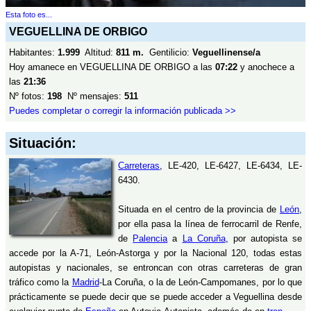
Esta foto es...
VEGUELLINA DE ORBIGO
Habitantes:
1.999
Altitud:
811 m.
Gentilicio:
Veguellinense/a
Hoy amanece en VEGUELLINA DE ORBIGO a las
07:22
y anochece a
las
21:36
Nº fotos:
198
Nº mensajes:
511
Puedes completar o corregir la información publicada >>
Situación:
Carreteras
, LE-420, LE-6427, LE-6434, LE-
6430.
Situada en el centro de la provincia de
León
,
por ella pasa la línea de ferrocarril de Renfe,
de
Palencia
a
La Coruña
, por autopista se
accede por la A-71, León-Astorga y por la Nacional 120, todas estas
autopistas y nacionales, se entroncan con otras carreteras de gran
tráfico como la
Madrid
-La Coruña, o la de León-Campomanes, por lo que
prácticamente se puede decir que se puede acceder a Veguellina desde