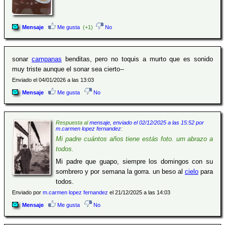
Mensaje
Me gusta
(+1)
No
sonar
campanas
benditas, pero no toquis a murto que es sonido
muy triste aunque el sonar sea cierto--
Enviado el 04/01/2026 a las 13:03
Mensaje
Me gusta
No
Respuesta al
mensaje, enviado el 02/12/2025 a las 15:52 por
m.carmen lopez fernandez
:
Mi padre cuántos años tiene estás foto. um abrazo a
todos.
Mi padre que guapo, siempre los domingos con su
sombrero y por semana la gorra. un beso al
cielo
para
todos.
Enviado por
m.carmen lopez fernandez
el 21/12/2025 a las 14:03
Mensaje
Me gusta
No