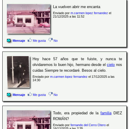
La vuelven abrir me encanta
Enviado por
m.carmen lopez fernandez
el
21/12/2025 a las 11:52
Mensaje
Me gusta
No
Hoy hace 57 años que te fuiste, y nunca te
olvidaremos lo buen hijo, hermano desde el
cielo
nos
cuidas Siempre te recordaré. Besos al cielo.
Enviado por
m.carmen lopez fernandez
el 17/12/2025 a las
14:30
Mensaje
Me gusta
No
Todo, era propiedad de la
familia
DIEZ
ROMÁN?
Enviado por
fernando del Cerro Otero
el
16/12/2025 a las 2:35