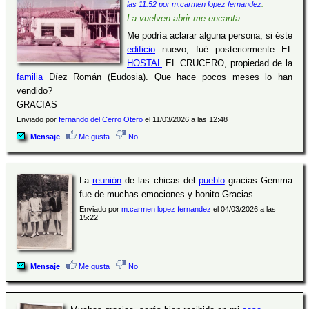
las 11:52 por m.carmen lopez fernandez
:
La vuelven abrir me encanta
Me podría aclarar alguna persona, si éste
edificio
nuevo, fué posteriormente EL
HOSTAL
EL CRUCERO, propiedad de la
familia
Díez Román (Eudosia). Que hace pocos meses lo han
vendido?
GRACIAS
Enviado por
fernando del Cerro Otero
el 11/03/2026 a las 12:48
Mensaje
Me gusta
No
La
reunión
de las chicas del
pueblo
gracias Gemma
fue de muchas emociones y bonito Gracias.
Enviado por
m.carmen lopez fernandez
el 04/03/2026 a las
15:22
Mensaje
Me gusta
No