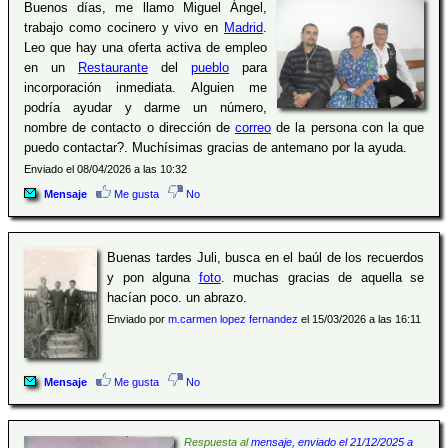
Buenos días, me llamo Miguel Ángel,
trabajo como cocinero y vivo en
Madrid
.
Leo que hay una oferta activa de empleo
en un
Restaurante
del
pueblo
para
incorporación inmediata. Alguien me
podría ayudar y darme un número,
nombre de contacto o dirección de
correo
de la persona con la que
puedo contactar?. Muchísimas gracias de antemano por la ayuda.
Enviado el 08/04/2026 a las 10:32
Mensaje
Me gusta
No
Buenas tardes Juli, busca en el baúl de los recuerdos
y pon alguna
foto
. muchas gracias de aquella se
hacían poco. un abrazo.
Enviado por
m.carmen lopez fernandez
el 15/03/2026 a las 16:11
Mensaje
Me gusta
No
Respuesta al
mensaje, enviado el 21/12/2025 a