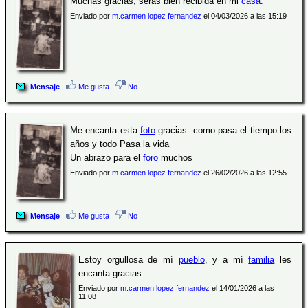
Muchas gracias, serás bien recibida en mi
casa
.
Enviado por
m.carmen lopez fernandez
el 04/03/2026 a las 15:19
Mensaje
Me gusta
No
Me encanta esta
foto
gracias. como pasa el tiempo los
años y todo Pasa la vida
Un abrazo para el
foro
muchos
Enviado por
m.carmen lopez fernandez
el 26/02/2026 a las 12:55
Mensaje
Me gusta
No
Estoy orgullosa de mí
pueblo
, y a mí
familia
les
encanta gracias.
Enviado por
m.carmen lopez fernandez
el 14/01/2026 a las
11:08