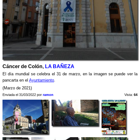
Cáncer de Colón,
LA BAÑEZA
El día mundial se celebra el 31 de marzo, en la imagen se puede ver la
pancarta en el
Ayuntamiento
.
(Marzo de 2021)
Enviada el 31/03/2022 por
ramon
Vista:
64