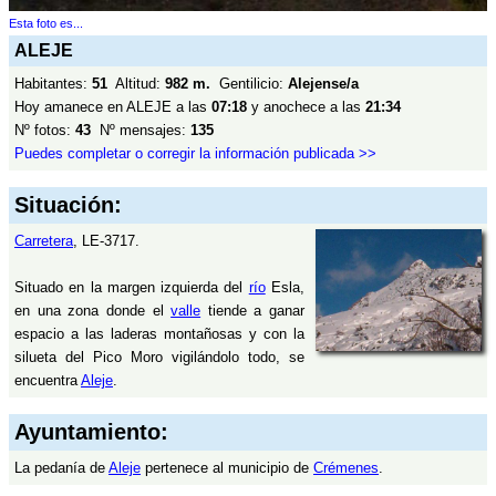
Esta foto es...
ALEJE
Habitantes:
51
Altitud:
982 m.
Gentilicio:
Alejense/a
Hoy amanece en ALEJE a las
07:18
y anochece a las
21:34
Nº fotos:
43
Nº mensajes:
135
Puedes completar o corregir la información publicada >>
Situación:
Carretera
, LE-3717.
Situado en la margen izquierda del
río
Esla,
en una zona donde el
valle
tiende a ganar
espacio a las laderas montañosas y con la
silueta del Pico Moro vigilándolo todo, se
encuentra
Aleje
.
Ayuntamiento:
La pedanía de
Aleje
pertenece al municipio de
Crémenes
.