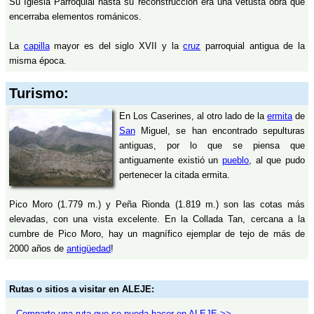
Su Iglesia Parroquial hasta su reconstrucción era una vetusta obra que
encerraba elementos románicos.
La
capilla
mayor es del siglo XVII y la
cruz
parroquial antigua de la
misma época.
Turismo:
En Los Caserines, al otro lado de la
ermita
de
San
Miguel, se han encontrado sepulturas
antiguas, por lo que se piensa que
antiguamente existió un
pueblo
, al que pudo
pertenecer la citada ermita.
Pico Moro (1.779 m.) y Peña Rionda (1.819 m.) son las cotas más
elevadas, con una vista excelente. En la Collada Tan, cercana a la
cumbre de Pico Moro, hay un magnífico ejemplar de tejo de más de
2000 años de
antigüedad
!
Rutas o sitios a visitar en ALEJE:
Comparte una ruta que se pueda hacer en ALEJE >>