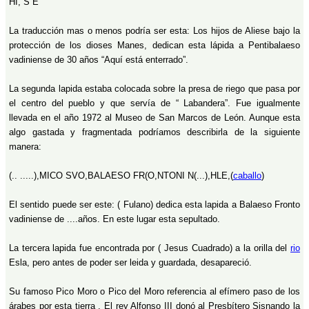
HI, S E
La traducción mas o menos podría ser esta: Los hijos de Aliese bajo la
protección de los dioses Manes, dedican esta lápida a Pentibalaeso
vadiniense de 30 años “Aquí está enterrado”.
La segunda lapida estaba colocada sobre la presa de riego que pasa por
el centro del pueblo y que servía de “ Labandera”. Fue igualmente
llevada en el año 1972 al Museo de San Marcos de León. Aunque esta
algo gastada y fragmentada podríamos describirla de la siguiente
manera:
(.. .....),MICO SVO,BALAESO FR(O,NTONI N(...),HLE,(
caballo
)
El sentido puede ser este: ( Fulano) dedica esta lapida a Balaeso Fronto
vadiniense de ....años. En este lugar esta sepultado.
La tercera lapida fue encontrada por ( Jesus Cuadrado) a la orilla del
rio
Esla, pero antes de poder ser leida y guardada, desapareció.
Su famoso Pico Moro o Pico del Moro referencia al efímero paso de los
árabes por esta tierra . El rey Alfonso III donó al Presbítero Sisnando la