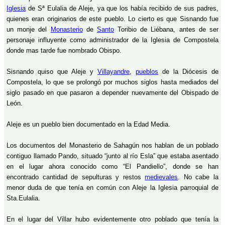
Iglesia
de Sª Eulalia de Aleje, ya que los había recibido de sus padres,
quienes eran originarios de este pueblo. Lo cierto es que Sisnando fue
un monje del
Monasterio
de
Santo
Toribio de Liébana, antes de ser
personaje influyente como administrador de la Iglesia de Compostela
donde mas tarde fue nombrado Obispo.
Sisnando quiso que Aleje y
Villayandre
,
pueblos
de la Diócesis de
Compostela, lo que se prolongó por muchos siglos hasta mediados del
siglo pasado en que pasaron a depender nuevamente del Obispado de
León.
Aleje es un pueblo bien documentado en la Edad Media.
Los documentos del Monasterio de Sahagún nos hablan de un poblado
contiguo llamado Pando, situado “junto al río Esla” que estaba asentado
en el lugar ahora conocido como “El Pandiello”, donde se han
encontrado cantidad de sepulturas y restos
medievales
. No cabe la
menor duda de que tenía en común con Aleje la Iglesia parroquial de
Sta.Eulalia.
En el lugar del Villar hubo evidentemente otro poblado que tenía la