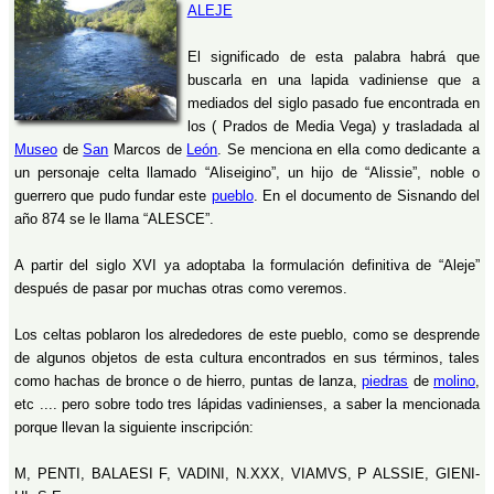
ALEJE
El significado de esta palabra habrá que
buscarla en una lapida vadiniense que a
mediados del siglo pasado fue encontrada en
los ( Prados de Media Vega) y trasladada al
Museo
de
San
Marcos de
León
. Se menciona en ella como dedicante a
un personaje celta llamado “Aliseigino”, un hijo de “Alissie”, noble o
guerrero que pudo fundar este
pueblo
. En el documento de Sisnando del
año 874 se le llama “ALESCE”.
A partir del siglo XVI ya adoptaba la formulación definitiva de “Aleje”
después de pasar por muchas otras como veremos.
Los celtas poblaron los alrededores de este pueblo, como se desprende
de algunos objetos de esta cultura encontrados en sus términos, tales
como hachas de bronce o de hierro, puntas de lanza,
piedras
de
molino
,
etc .... pero sobre todo tres lápidas vadinienses, a saber la mencionada
porque llevan la siguiente inscripción:
M, PENTI, BALAESI F, VADINI, N.XXX, VIAMVS, P ALSSIE, GIENI-