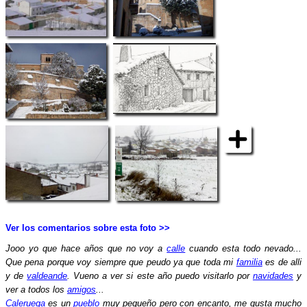
Ver los comentarios sobre esta foto >>
Jooo yo que hace años que no voy a
calle
cuando esta todo nevado...
Que pena porque voy siempre que peudo ya que toda mi
familia
es de alli
y de
valdeande
. Vueno a ver si este año puedo visitarlo por
navidades
y
ver a todos los
amigos
...
Caleruega
es un
pueblo
muy pequeño pero con encanto, me gusta mucho