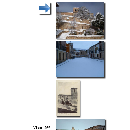
Vista:
265