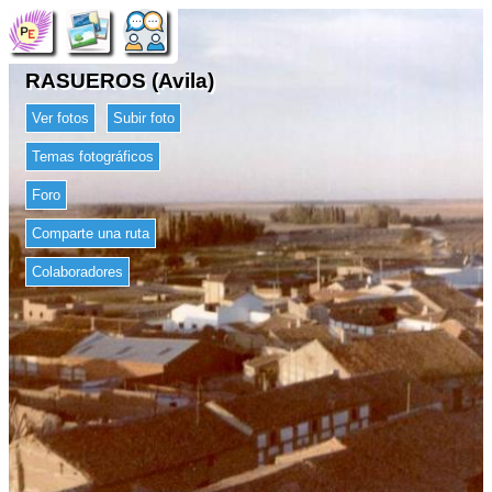
RASUEROS (Avila)
Ver fotos
Subir foto
Temas fotográficos
Foro
Comparte una ruta
Colaboradores