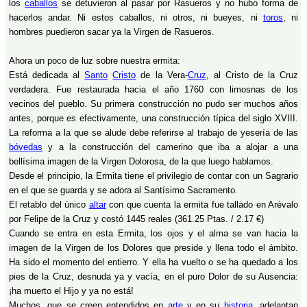
los
caballos
se detuvieron al pasar por Rasueros y no hubo forma de
hacerlos andar. Ni estos caballos, ni otros, ni bueyes, ni
toros
, ni
hombres puedieron sacar ya la Virgen de Rasueros.
Ahora un poco de luz sobre nuestra ermita:
Está dedicada al
Santo
Cristo
de la Vera-
Cruz
, al Cristo de la Cruz
verdadera. Fue restaurada hacia el año 1760 con limosnas de los
vecinos del pueblo. Su primera construcción no pudo ser muchos años
antes, porque es efectivamente, una construcción típica del siglo XVIII.
La reforma a la que se alude debe referirse al trabajo de yesería de las
bóvedas
y a la construcción del camerino que iba a alojar a una
bellísima imagen de la Virgen Dolorosa, de la que luego hablamos.
Desde el principio, la Ermita tiene el privilegio de contar con un Sagrario
en el que se guarda y se adora al Santísimo Sacramento.
El retablo del único
altar
con que cuenta la ermita fue tallado en Arévalo
por Felipe de la Cruz y costó 1445 reales (361.25 Ptas. / 2.17 €)
Cuando se entra en esta Ermita, los ojos y el alma se van hacia la
imagen de la Virgen de los Dolores que preside y llena todo el ámbito.
Ha sido el momento del entierro. Y ella ha vuelto o se ha quedado a los
pies de la Cruz, desnuda ya y vacía, en el puro Dolor de su Ausencia:
¡ha muerto el Hijo y ya no está!
Muchos, que se creen entendidos en
arte
y en su
historia
, adelantan