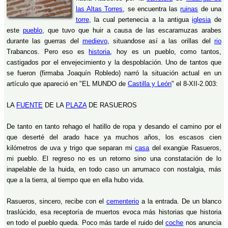
las Altas Torres
, se encuentra las
ruinas
de una
torre
, la cual pertenecia a la antigua
iglesia
de
este
pueblo
, que tuvo que huir a causa de las escaramuzas arabes
durante las guerras del
medievo
, situandose así a las orillas del
rio
Trabancos. Pero eso es
historia
, hoy es un pueblo, como tantos,
castigados por el envejecimiento y la despoblación. Uno de tantos que
se fueron (firmaba Joaquín Robledo) narró la situación actual en un
artículo que apareció en "EL MUNDO de
Castilla y León
" el 8-XII-2.003:
LA
FUENTE
DE LA
PLAZA
DE RASUEROS
De tanto en tanto rehago el hatillo de ropa y desando el camino por el
que deserté del arado hace ya muchos años, los escasos cien
kilómetros de uva y trigo que separan mi
casa
del exangüe Rasueros,
mi pueblo. El regreso no es un retorno sino una constatación de lo
inapelable de la huida, en todo caso un arrumaco con nostalgia, más
que a la tierra, al tiempo que en ella hubo vida.
Rasueros, sincero, recibe con el
cementerio
a la entrada. De un blanco
traslúcido, esa receptoría de muertos evoca más historias que historia
en todo el pueblo queda. Poco más tarde el ruido del
coche
nos anuncia