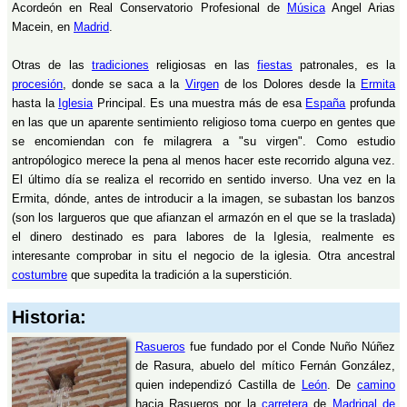
Acordeón en Real Conservatorio Profesional de
Música
Angel Arias
Macein, en
Madrid
.
Otras de las
tradiciones
religiosas en las
fiestas
patronales, es la
procesión
, donde se saca a la
Virgen
de los Dolores desde la
Ermita
hasta la
Iglesia
Principal. Es una muestra más de esa
España
profunda
en las que un aparente sentimiento religioso toma cuerpo en gentes que
se encomiendan con fe milagrera a "su virgen". Como estudio
antropólogico merece la pena al menos hacer este recorrido alguna vez.
El último día se realiza el recorrido en sentido inverso. Una vez en la
Ermita, dónde, antes de introducir a la imagen, se subastan los banzos
(son los largueros que que afianzan el armazón en el que se la traslada)
el dinero destinado es para labores de la Iglesia, realmente es
interesante comprobar in situ el negocio de la iglesia. Otra ancestral
costumbre
que supedita la tradición a la superstición.
Historia:
Rasueros
fue fundado por el Conde Nuño Núñez
de Rasura, abuelo del mítico Fernán González,
quien independizó Castilla de
León
. De
camino
hacia Rasueros por la
carretera
de
Madrigal de