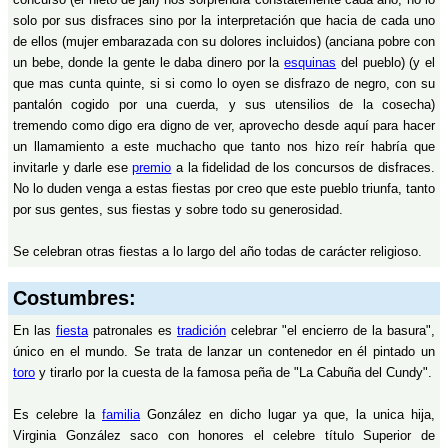
solo por sus disfraces sino por la interpretación que hacia de cada uno
de ellos (mujer embarazada con su dolores incluidos) (anciana pobre con
un bebe, donde la gente le daba dinero por la
esquinas
del pueblo) (y el
que mas cunta quinte, si si como lo oyen se disfrazo de negro, con su
pantalón cogido por una cuerda, y sus utensilios de la cosecha)
tremendo como digo era digno de ver, aprovecho desde aquí para hacer
un llamamiento a este muchacho que tanto nos hizo reír habría que
invitarle y darle ese
premio
a la fidelidad de los concursos de disfraces.
No lo duden venga a estas fiestas por creo que este pueblo triunfa, tanto
por sus gentes, sus fiestas y sobre todo su generosidad.
Se celebran otras fiestas a lo largo del año todas de carácter religioso.
Costumbres:
En las
fiesta
patronales es
tradición
celebrar "el encierro de la basura",
único en el mundo. Se trata de lanzar un contenedor en él pintado un
toro
y tirarlo por la cuesta de la famosa peña de "La Cabuña del Cundy".
Es celebre la
familia
González en dicho lugar ya que, la unica hija,
Virginia González saco con honores el celebre título Superior de