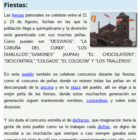
Fiestas:
Las
fiestas
patronales se celebran entre el 21
y 23 de Agosto, fechas en las que la
población llega a quintuplicarse y la diversión
está garantizada con sus muchas peñas.
Como pueden ser "DESVIAOS", "LA
CABUÑA DEL CUNDI", "LOS
DIABLILLOS","GAMONES" (AUPAA) "EL CHOCOLATERO",
"DESCONTROL","COLGAOS","EL COLOCON" Y "LOS TRALLEROS".
En este
pueblo
también se celebran concursos durante las fiestas,
como el concurso de peñas donde se reúnen todas las peñas en el
descampado de la
piscina
y en la
plaza
del pueblo, allí se elige a la
mejor peña de las fiestas, donde estos muchachos generación en
generación siguen manteniendo nombres,
costumbres
y sobre todo
diversión.
Y sin duda el concurso estrella el de
disfraces
, que imaginación tiene la
gente de este pueblo como se lo trabajan cada
disfraz
, es digno de
recordar a un muchacho que siempre o casi siempre ganaba este
concurso (el nieto de jali) nos sorprendía constatemente cada año, no lo