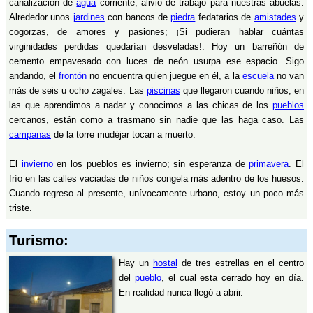
canalización de
agua
corriente, alivio de trabajo para nuestras abuelas.
Alrededor unos
jardines
con bancos de
piedra
fedatarios de
amistades
y
cogorzas, de amores y pasiones; ¡Si pudieran hablar cuántas
virginidades perdidas quedarían desveladas!. Hoy un barreñón de
cemento empavesado con luces de neón usurpa ese espacio. Sigo
andando, el
frontón
no encuentra quien juegue en él, a la
escuela
no van
más de seis u ocho zagales. Las
piscinas
que llegaron cuando niños, en
las que aprendimos a nadar y conocimos a las chicas de los
pueblos
cercanos, están como a trasmano sin nadie que las haga caso. Las
campanas
de la torre mudéjar tocan a muerto.
El
invierno
en los pueblos es invierno; sin esperanza de
primavera
. El
frío en las calles vaciadas de niños congela más adentro de los huesos.
Cuando regreso al presente, unívocamente urbano, estoy un poco más
triste.
Turismo:
Hay un
hostal
de tres estrellas en el centro
del
pueblo
, el cual esta cerrado hoy en día.
En realidad nunca llegó a abrir.