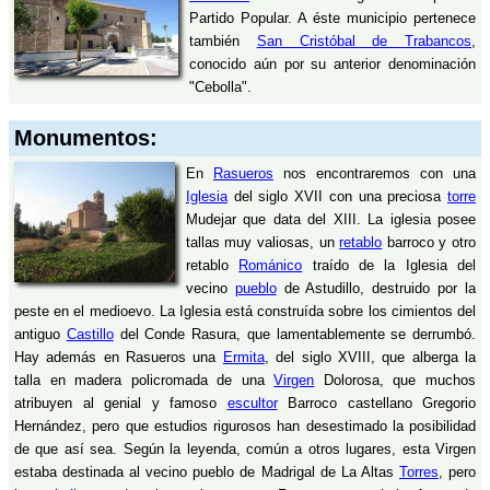
Partido Popular. A éste municipio pertenece
también
San Cristóbal de Trabancos
,
conocido aún por su anterior denominación
"Cebolla".
Monumentos:
En
Rasueros
nos encontraremos con una
Iglesia
del siglo XVII con una preciosa
torre
Mudejar que data del XIII. La iglesia posee
tallas muy valiosas, un
retablo
barroco y otro
retablo
Románico
traído de la Iglesia del
vecino
pueblo
de Astudillo, destruido por la
peste en el medioevo. La Iglesia está construída sobre los cimientos del
antiguo
Castillo
del Conde Rasura, que lamentablemente se derrumbó.
Hay además en Rasueros una
Ermita
, del siglo XVIII, que alberga la
talla en madera policromada de una
Virgen
Dolorosa, que muchos
atribuyen al genial y famoso
escultor
Barroco castellano Gregorio
Hernández, pero que estudios rigurosos han desestimado la posibilidad
de que así sea. Según la leyenda, común a otros lugares, esta Virgen
estaba destinada al vecino pueblo de Madrigal de La Altas
Torres
, pero