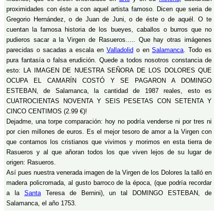
proximidades con éste a con aquel artista famoso. Dicen que seria de
Gregorio Hernández, o de Juan de Juni, o de éste o de aquél. O te
cuentan la famosa historia de los bueyes, caballos o burros que no
pudieros sacar a la Virgen de Rasueros..... Que hay otras imágenes
parecidas o sacadas a escala en
Valladolid
o en
Salamanca
. Todo es
pura fantasía o falsa erudición. Quede a todos nosotros constancia de
esto: LA IMAGEN DE NUESTRA SEÑORA DE LOS DOLORES QUE
OCUPA EL CAMARÍN COSTÓ Y SE PAGARON A DOMINGO
ESTEBAN, de Salamanca, la cantidad de 1987 reales, esto es
CUATROCIENTAS NOVENTA Y SEIS PESETAS CON SETENTA Y
CINCO CENTIMOS (2.99 €)!
Dejadme, una torpe comparación: hoy no podría venderse ni por tres ni
por cien millones de euros. Es el mejor tesoro de amor a la Virgen con
que contamos los cristianos que vivimos y morimos en esta tierra de
Rasueros y al que añoran todos los que viven lejos de su lugar de
origen: Rasueros.
Así pues nuestra venerada imagen de la Virgen de los Dolores la talló en
madera policromada, al gusto barroco de la época, (que podría recordar
a la
Santa
Teresa de Bernini), un tal DOMINGO ESTEBAN, de
Salamanca, el año 1753.