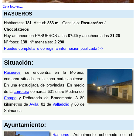
Esta foto es...
RASUEROS
Habitantes:
181
Altitud:
833 m.
Gentilicio:
Rasuereños /
Chocolateros
Hoy amanece en RASUEROS a las
07:25
y anochece a las
21:26
Nº fotos:
138
Nº mensajes:
2.290
Puedes completar o corregir la información publicada >>
Situación:
Rasueros
se encuentra en la Moraña,
comarca situada en la zona norte abulense.
En una encrucijada de provincias. En medio
de la
carretera
comarcal 601 entre Medina del
Campo
y Peñaranda de Bracamonte. A 80
kilómetros de
Ávila
, 81 de
Valladolid
y 68 de
Salmanca.
Ayuntamiento:
Rasueros
. Actualmente gobernado por el