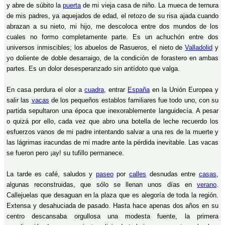
y abre de súbito la
puerta
de mi vieja casa de niño. La mueca de ternura
de mis padres, ya aquejados de edad, el retozo de su risa ajada cuando
abrazan a su nieto, mi hijo, me descoloca entre dos mundos de los
cuales no formo completamente parte. Es un achuchón entre dos
universos inmiscibles; los abuelos de Rasueros, el nieto de
Valladolid
y
yo doliente de doble desarraigo, de la condición de forastero en ambas
partes. Es un dolor desesperanzado sin antídoto que valga.
En casa perdura el olor a
cuadra
, entrar
España
en la Unión Europea y
salir las
vacas
de los pequeños establos familiares fue todo uno, con su
partida sepultaron una época que inexorablemente languidecía. A pesar
o quizá por ello, cada vez que abro una botella de leche recuerdo los
esfuerzos vanos de mi padre intentando salvar a una res de la muerte y
las lágrimas iracundas de mi madre ante la pérdida inevitable. Las vacas
se fueron pero ¡ay! su tufillo permanece.
La tarde es café, saludos y
paseo
por
calles
desnudas entre
casas
,
algunas reconstruidas, que sólo se llenan unos días en
verano
.
Callejuelas que desaguan en la plaza que es alegoría de toda la región.
Extensa y desahuciada de pasado. Hasta hace apenas dos años en su
centro descansaba orgullosa una modesta fuente, la primera