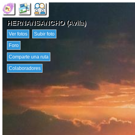
HERNANSANCHO (Avila)
Ver fotos
Subir foto
Foro
Comparte una ruta
Colaboradores