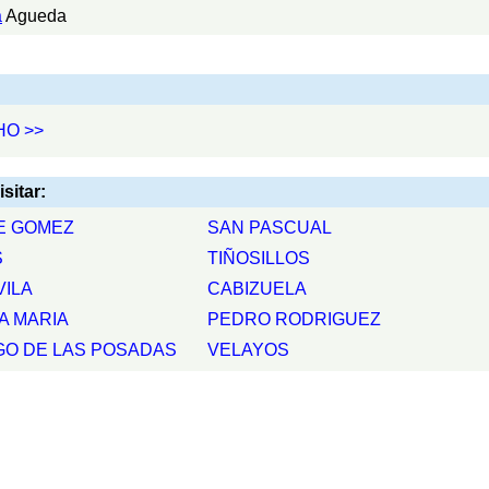
a
Agueda
HO >>
itar:
E GOMEZ
SAN PASCUAL
S
TIÑOSILLOS
VILA
CABIZUELA
A MARIA
PEDRO RODRIGUEZ
GO DE LAS POSADAS
VELAYOS