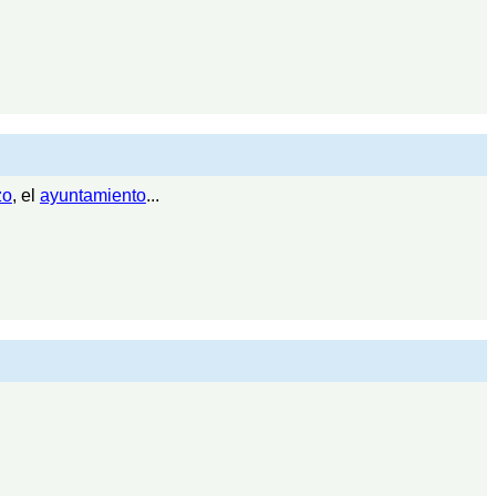
zo
, el
ayuntamiento
...