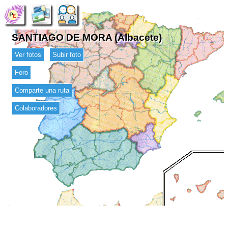
SANTIAGO DE MORA (Albacete)
Ver fotos
Subir foto
Foro
Comparte una ruta
Colaboradores