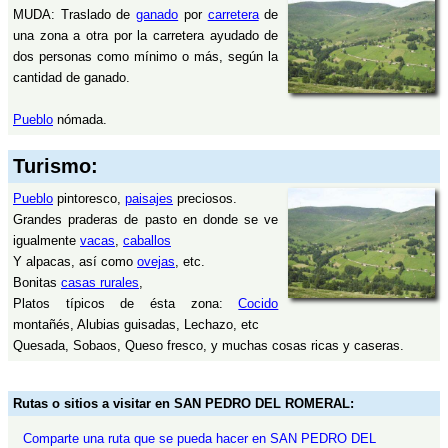
MUDA: Traslado de
ganado
por
carretera
de
una zona a otra por la carretera ayudado de
dos personas como mínimo o más, según la
cantidad de ganado.
Pueblo
nómada.
Turismo:
Pueblo
pintoresco,
paisajes
preciosos.
Grandes praderas de pasto en donde se ve
igualmente
vacas
,
caballos
Y alpacas, así como
ovejas
, etc.
Bonitas
casas rurales
,
Platos típicos de ésta zona:
Cocido
montañés, Alubias guisadas, Lechazo, etc
Quesada, Sobaos, Queso fresco, y muchas cosas ricas y caseras.
Rutas o sitios a visitar en SAN PEDRO DEL ROMERAL:
Comparte una ruta que se pueda hacer en SAN PEDRO DEL