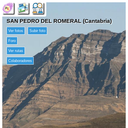
SAN PEDRO DEL ROMERAL (Cantabria)
Ver fotos
Subir foto
Foro
Ver rutas
Colaboradores