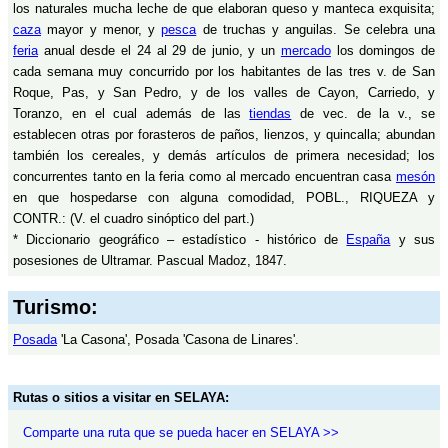
los naturales mucha leche de que elaboran queso y manteca exquisita;
caza
mayor y menor, y
pesca
de truchas y anguilas. Se celebra una
feria
anual desde el 24 al 29 de junio, y un
mercado
los domingos de
cada semana muy concurrido por los habitantes de las tres v. de San
Roque, Pas, y San Pedro, y de los valles de Cayon, Carriedo, y
Toranzo, en el cual además de las
tiendas
de vec. de la v., se
establecen otras por forasteros de paños, lienzos, y quincalla; abundan
también los cereales, y demás artículos de primera necesidad; los
concurrentes tanto en la feria como al mercado encuentran casa
mesón
en que hospedarse con alguna comodidad, POBL., RIQUEZA y
CONTR.: (V. el cuadro sinóptico del part.)
* Diccionario geográfico – estadístico - histórico de
España
y sus
posesiones de Ultramar. Pascual Madoz, 1847.
Turismo:
Posada
'La Casona', Posada 'Casona de Linares'.
Rutas o sitios a visitar en SELAYA:
Comparte una ruta que se pueda hacer en SELAYA >>