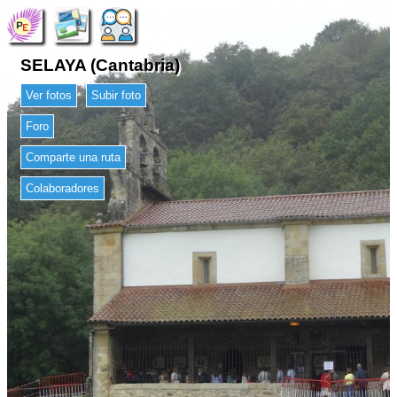
SELAYA (Cantabria)
Ver fotos
Subir foto
Foro
Comparte una ruta
Colaboradores