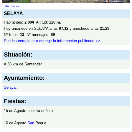
Esta foto es...
SELAYA
Habitantes:
2.004
Altitud:
228 m.
Hoy amanece en SELAYA a las
07:12
y anochece a las
21:29
Nº fotos:
13
Nº mensajes:
89
Puedes completar o corregir la información publicada >>
Situación:
A 36 km de Santander.
Ayuntamiento:
Selaya
.
Fiestas:
15 de Agosto nuestra señora.
16 de Agosto
San
Roque.