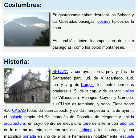
Costumbres:
En gastronomia caben destacar los Sobaos y
las Quesadas pasiegas,
postres
tipicos de la
zona.
Es también tipico lacompeticion de salto
pasiego asi como los bolos montañeses.
Historia:
SELAYA
: v. con ayunt. en la prov. y dióc. de
Santander, part. jud. de Villacarriego, aud.
terr. y c. g. de
Burgos
. SIT. entre hermosas
praderas al S. de la cap. y de los ant.
valles
de Villaescusa, Penagos, Cayon, y Carnedo;
su CLIMA es templado, y sano. Tiene sobre
430
CASAS
todas de buen aspecto y sólida mampostería; la de ayunt.,
el
palacio
propio del Sr. marqués de Donadío, de elegante y sólida
arquitectura
; en cuyo centro se eleva una
torre
de sillería con
adornos
de la misma materia, que con sus dos
jardines
a los costados y una
magnifica
portada
en uno de ellos le hermosean notablemente;
escuela