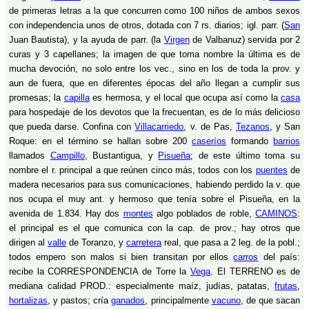
de primeras letras a la que concurren como 100 niños de ambos sexos
con independencia unos de otros, dotada con 7 rs. diarios; igl. parr. (
San
Juan Bautista), y la ayuda de parr. (la
Virgen
de Valbanuz) servida por 2
curas y 3 capellanes; la imagen de que toma nombre la última es de
mucha devoción, no solo entre los vec., sino en los de toda la prov. y
aun de fuera, que en diferentes épocas del año llegan a cumplir sus
promesas; la
capilla
es hermosa, y el local que ocupa así como la
casa
para hospedaje de los devotos que la frecuentan, es de lo más delicioso
que pueda darse. Confina con
Villacarriedo
, v. de Pas,
Tezanos
, y San
Roque: en el término se hallan sobre 200
caseríos
formando
barrios
llamados
Campillo
, Bustantigua, y
Pisueña
; de este último toma su
nombre el r. principal a que reúnen cinco más, todos con los
puentes
de
madera necesarios para sus comunicaciones, habiendo perdido la v. que
nos ocupa el muy ant. y hermoso que tenía sobre el Pisueña, en la
avenida de 1.834. Hay dos
montes
algo poblados de roble,
CAMINOS
:
el principal es el que comunica con la cap. de prov.; hay otros que
dirigen al
valle
de Toranzo, y
carretera
real, que pasa a 2 leg. de la pobl.;
todos empero son malos si bien transitan por ellos
carros
del país:
recibe la CORRESPONDENCIA de Torre la
Vega
. El TERRENO es de
mediana calidad PROD.: especialmente maíz, judías, patatas,
frutas
,
hortalizas
, y pastos; cría
ganados
, principalmente
vacuno
, de que sacan