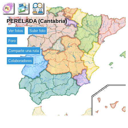
PERELADA (Cantabria)
Ver fotos
Subir foto
Foro
Comparte una ruta
Colaboradores