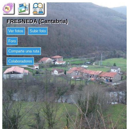
FRESNEDA (Cantabria)
Ver fotos
Subir foto
Foro
Comparte una ruta
Colaboradores