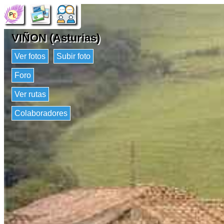
VIÑON (Asturias)
Ver fotos
Subir foto
Foro
Ver rutas
Colaboradores