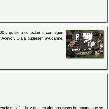
00 y quisiera conectarme con algún
 "Acevo". Ojalá pudiesen ayudarme.
encia muy fluída, y que, en algunos casos he notado que se