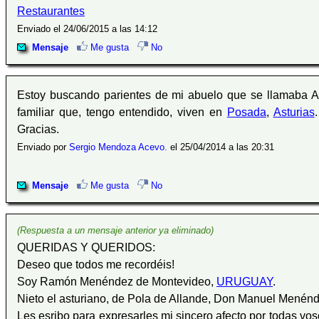
Restaurantes
Enviado el 24/06/2015 a las 14:12
Mensaje
Me gusta
No
Estoy buscando parientes de mi abuelo que se llamaba A
familiar que, tengo entendido, viven en
Posada
,
Asturias
Gracias.
Enviado por
Sergio Mendoza Acevo.
el 25/04/2014 a las 20:31
Mensaje
Me gusta
No
(Respuesta a un mensaje anterior ya eliminado)
QUERIDAS Y QUERIDOS:
Deseo que todos me recordéis!
Soy Ramón Menéndez de Montevideo,
URUGUAY
.
Nieto el asturiano, de Pola de Allande, Don Manuel Menénd
Les esribo para expresarles mi sincero afecto por todas v