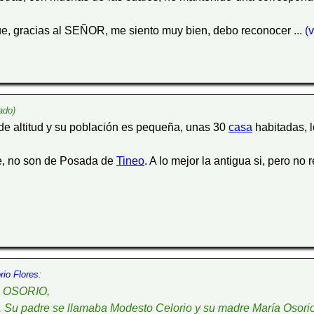
que, gracias al SEÑOR, me siento muy bien, debo reconocer
... 
ado)
de altitud y su población es pequeña, unas 30
casa
habitadas, 
te, no son de Posada de
Tineo
. A lo mejor la antigua si, pero no
rio Flores
:
O OSORIO,
. Su padre se llamaba Modesto Celorio y su madre María Osorio