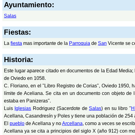
Ayuntamiento:
Salas
Fiestas:
La
fiesta
mas importante de la
Parroquia
de
San
Vicente se c
Historia:
Este lugar aparece citado en documentos de la Edad Media; L
de Oviedo en 1058.
C. Floriano, en el "Libro Registro de Corias", Oviedo 1950, 
límite de Aceliana. Se cita en un documento con objeto de l
estaba en Panizeras".
Luis
Iglesias
Rodriguez (Sacerdote de
Salas
) en su libro "
H
Acellana, Casandresín y Poles y tiene una población de 254 
El
pueblo
de Acellana y no
Arcellana
, como a veces se escribe
Acellana ya se cita a principios del siglo X (año 912) con mot