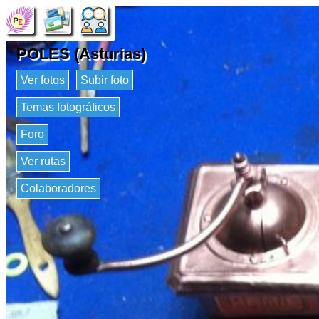
POLES (Asturias)
Ver fotos
Subir foto
Temas fotográficos
Foro
Ver rutas
Colaboradores