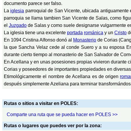
documento parece ser falso.
La
iglesia
parroquial de San Vicente, ubicada antiguamente en 
parroquia se llama tambien San Vicente de Salas, como figur
el
Juzgado
de Salas y como suele designarse vulgarmente en 
La iglesia tiene una excelente
portada
románica
y un
Cristo
d
En 1094 Cristina Alfonso donó al
Monasterio
de Corias (Canga
la que Sancha Velaz cede al conde Suero y a su esposa End
durante cierto tiempo al monasterio de San Salvador de Corn
En Acellana y en unas posesiones propias vivieron durante ci
Corias y poseedores de importantes propiedades en diversas
Etimológicamente el nombre de Acellana es de origen
roma
después simplemente Azeliana para terminar transformándos
Rutas o sitios a visitar en POLES:
Comparte una ruta que se pueda hacer en POLES >>
Rutas o lugares que puedes ver por la zona: