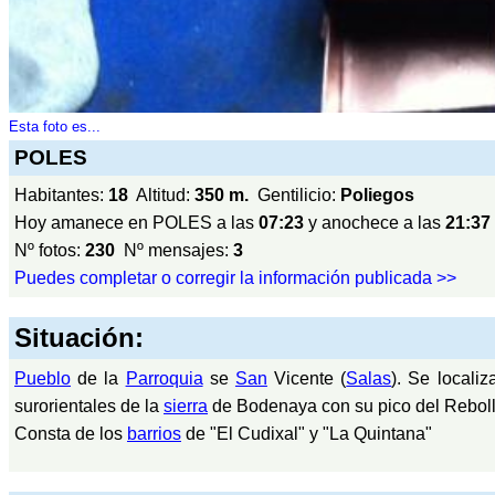
Esta foto es...
POLES
Habitantes:
18
Altitud:
350 m.
Gentilicio:
Poliegos
Hoy amanece en POLES a las
07:23
y anochece a las
21:37
Nº fotos:
230
Nº mensajes:
3
Puedes completar o corregir la información publicada >>
Situación:
Pueblo
de la
Parroquia
se
San
Vicente (
Salas
). Se localiz
surorientales de la
sierra
de Bodenaya con su pico del Rebollí
Consta de los
barrios
de "El Cudixal" y "La Quintana"