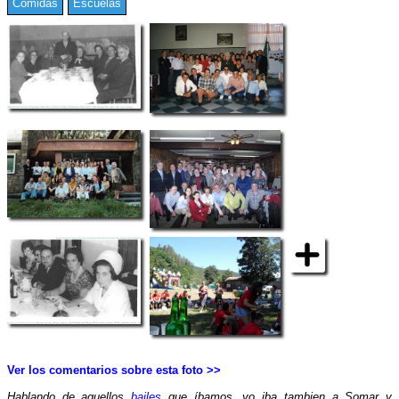
Comidas
Escuelas
Ver los comentarios sobre esta foto >>
Hablando de aquellos
bailes
que íbamos, yo iba tambien a Somar y