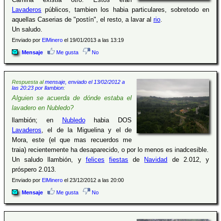
Lavaderos
públicos, tambien los habia particulares, sobretodo en
aquellas Caserias de "postín", el resto, a lavar al
rio
.
Un saludo.
Enviado por
ElMinero
el 19/01/2013 a las 13:19
Mensaje
Me gusta
No
Respuesta al
mensaje, enviado el 13/02/2012 a
las 20:23 por llambion
:
Alguien se acuerda de dónde estaba el
lavadero en Nubledo?
llambión; en
Nubledo
habia DOS
Lavaderos
, el de la Miguelina y el de
Mora, este (el que mas recuerdos me
traia) recientemente ha desaparecido, o por lo menos es inadcesible.
Un saludo llambión, y
felices
fiestas
de
Navidad
de 2.012, y
próspero 2.013.
Enviado por
ElMinero
el 23/12/2012 a las 20:00
Mensaje
Me gusta
No