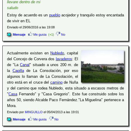
llevare dentro de mi
saludo
Estoy de acuerdo es un
pueblo
acojedor y tranquilo estoy encantada
de vivir en EL
Enviado el 29/06/2016 a las 19:08
Mensaje
Me gusta
(+1)
No
Actualmente existen en
Nubledo
, capital
del Concejo de Corvera dos
lavaderos
: El
de "La
Canal
" situado a unos 200 m. de
la
Capilla
de La Consolación, por eso
algunos lo llaman de La Consolación, el
otro está en el cruce del
camino
de Nuña
y del camino que rodea Nubledo, esta situado a escasos metros de
"
Casa
Fernando" y "Casa Gregorio". Este fue construido sobre los
años 50, siendo Alcalde Paco Fernández."La Miguelina" pertenece a
Mora.
Enviado por
MINGUILLO
el 05/04/2013 a las 19:01
Mensaje
Me gusta
No