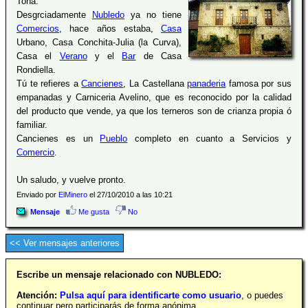
Toña:
Desgrciadamente
Nubledo
ya no tiene
Comercios
, hace años estaba,
Casa
Urbano, Casa Conchita-Julia (la Curva),
Casa el
Verano
y el
Bar
de Casa
Rondiella.
Tú te refieres a
Cancienes
, La Castellana
panaderia
famosa por sus
empanadas y Carniceria Avelino, que es reconocido por la calidad
del producto que vende, ya que los terneros son de crianza propia ó
familiar.
Cancienes es un
Pueblo
completo en cuanto a Servicios y
Comercio
.
Un saludo, y vuelve pronto.
Enviado por
ElMinero
el 27/10/2010 a las 10:21
Mensaje
Me gusta
No
<< Ver mensajes anteriores
Escribe un mensaje relacionado con NUBLEDO:
Atención:
Pulsa aquí para identificarte como usuario
, o puedes
continuar pero participarás de forma anónima