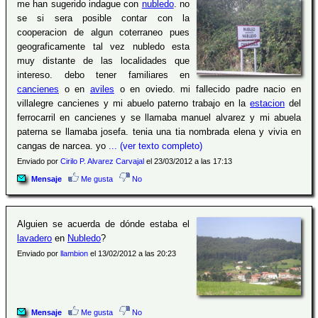
me han sugerido indague con
nubledo
. no
se si sera posible contar con la
cooperacion de algun coterraneo pues
geograficamente tal vez nubledo esta
muy distante de las localidades que
intereso. debo tener familiares en
cancienes
o en
aviles
o en oviedo. mi fallecido padre nacio en
villalegre cancienes y mi abuelo paterno trabajo en la
estacion
del
ferrocarril en cancienes y se llamaba manuel alvarez y mi abuela
paterna se llamaba josefa. tenia una tia nombrada elena y vivia en
cangas de narcea. yo
... (ver texto completo)
Enviado por
Cirilo P. Alvarez Carvajal
el 23/03/2012 a las 17:13
Mensaje
Me gusta
No
Alguien se acuerda de dónde estaba el
lavadero
en
Nubledo
?
Enviado por
llambion
el 13/02/2012 a las 20:23
Mensaje
Me gusta
No