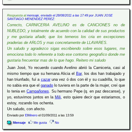
Respuesta al
mensaje, enviado el 28/08/2011 a las 17:49 por JUAN JOSE
SANTIAGO MENENDEZ PEREZ
:
Correcto, CARNICERIA AVELINO es de CANCIONES no de
NUBLEDO, y totalmente de acuerdo con la calidad de sus productos
y me gustaria añadir, que los terneros los cria en excepciones
praderias de ARLOS y mas concretamente de LLAVARES.
Un saludo y agradezco sigas escribiendo sobre esos lugares, me
emociona todo lo referente a todo ese contorno geografico donde me
gustaria frecuentar mas de lo que hago. Reitero mi saludo
Juan José, Yo recuerdo cuando Avelino abrió la Carniceria, casi al
mismo tiempo que su hemana Alicia el
Bar
, los dos han trabajado y
han triunfado, fuí a
cazar
una vez ó dos con él y su cuadrilla, lo que
no sabia era que el
ganado
lo tuviera en la parte de la mujer, creí que
lo tenia en
Campañones
. Su hermano Pepe (q. en paz descanse), y
yo, estuvimos juntos en la
Mili
, esto quiere decir que estariamos, o
estoy, rozando los ochenta.
Un saludo, con afecto.
Enviado por
ElMinero
el 01/09/2011 a las 13:59
Mensaje
Me gusta
No