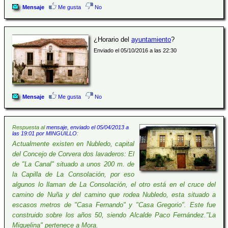
Mensaje
Me gusta
No
¿Horario del
ayuntamiento
?
Enviado el 05/10/2016 a las 22:30
Mensaje
Me gusta
No
Respuesta al
mensaje, enviado el 05/04/2013 a
las 19:01 por MINGUILLO
:
Actualmente existen en Nubledo, capital
del Concejo de Corvera dos lavaderos: El
de "La Canal" situado a unos 200 m. de
la Capilla de La Consolación, por eso
algunos lo llaman de La Consolación, el otro está en el cruce del
camino de Nuña y del camino que rodea Nubledo, esta situado a
escasos metros de "Casa Fernando" y "Casa Gregorio". Este fue
construido sobre los años 50, siendo Alcalde Paco Fernández."La
Miguelina" pertenece a Mora.