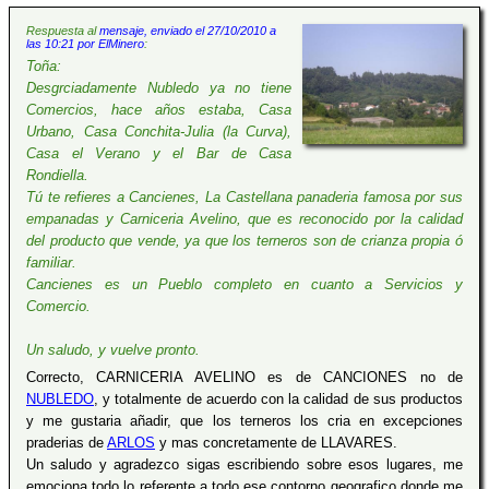
Respuesta al
mensaje, enviado el 27/10/2010 a
las 10:21 por ElMinero
:
Toña:
Desgrciadamente Nubledo ya no tiene
Comercios, hace años estaba, Casa
Urbano, Casa Conchita-Julia (la Curva),
Casa el Verano y el Bar de Casa
Rondiella.
Tú te refieres a Cancienes, La Castellana panaderia famosa por sus
empanadas y Carniceria Avelino, que es reconocido por la calidad
del producto que vende, ya que los terneros son de crianza propia ó
familiar.
Cancienes es un Pueblo completo en cuanto a Servicios y
Comercio.
Un saludo, y vuelve pronto.
Correcto, CARNICERIA AVELINO es de CANCIONES no de
NUBLEDO
, y totalmente de acuerdo con la calidad de sus productos
y me gustaria añadir, que los terneros los cria en excepciones
praderias de
ARLOS
y mas concretamente de LLAVARES.
Un saludo y agradezco sigas escribiendo sobre esos lugares, me
emociona todo lo referente a todo ese contorno geografico donde me