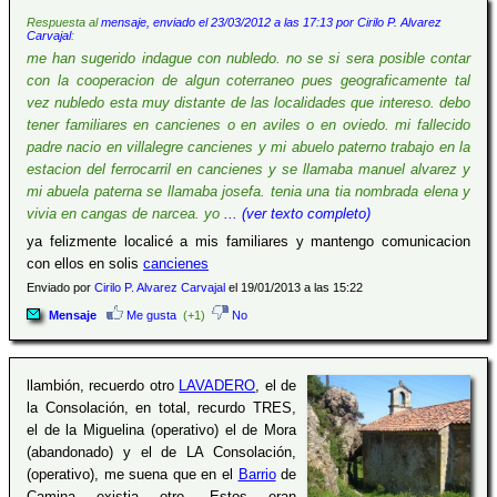
Respuesta al
mensaje, enviado el 23/03/2012 a las 17:13 por Cirilo P. Alvarez
Carvajal
:
me han sugerido indague con nubledo. no se si sera posible contar
con la cooperacion de algun coterraneo pues geograficamente tal
vez nubledo esta muy distante de las localidades que intereso. debo
tener familiares en cancienes o en aviles o en oviedo. mi fallecido
padre nacio en villalegre cancienes y mi abuelo paterno trabajo en la
estacion del ferrocarril en cancienes y se llamaba manuel alvarez y
mi abuela paterna se llamaba josefa. tenia una tia nombrada elena y
vivia en cangas de narcea. yo
... (ver texto completo)
ya felizmente localicé a mis familiares y mantengo comunicacion
con ellos en solis
cancienes
Enviado por
Cirilo P. Alvarez Carvajal
el 19/01/2013 a las 15:22
Mensaje
Me gusta
(+1)
No
llambión, recuerdo otro
LAVADERO
, el de
la Consolación, en total, recurdo TRES,
el de la Miguelina (operativo) el de Mora
(abandonado) y el de LA Consolación,
(operativo), me suena que en el
Barrio
de
Camina existia otro. Estos eran