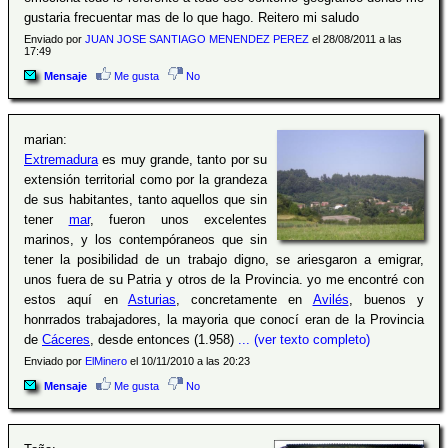
gustaria frecuentar mas de lo que hago. Reitero mi saludo
Enviado por
JUAN JOSE SANTIAGO MENENDEZ PEREZ
el 28/08/2011 a las
17:49
Mensaje
Me gusta
No
marian:
Extremadura
es muy grande, tanto por su
extensión territorial como por la grandeza
de sus habitantes, tanto aquellos que sin
tener
mar
, fueron unos excelentes
marinos, y los contempóraneos que sin
tener la posibilidad de un trabajo digno, se ariesgaron a emigrar,
unos fuera de su Patria y otros de la Provincia. yo me encontré con
estos aquí en
Asturias
, concretamente en
Avilés
, buenos y
honrrados trabajadores, la mayoria que conocí eran de la Provincia
de
Cáceres
, desde entonces (1.958)
... (ver texto completo)
Enviado por
ElMinero
el 10/11/2010 a las 20:23
Mensaje
Me gusta
No