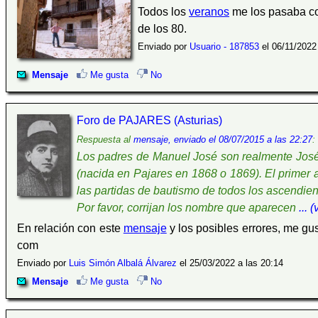
Todos los
veranos
me los pasaba co
de los 80.
Enviado por
Usuario - 187853
el 06/11/2022 
Mensaje
Me gusta
No
Foro de PAJARES (Asturias)
Respuesta al
mensaje, enviado el 08/07/2015 a las 22:27
:
Los padres de Manuel José son realmente José 
(nacida en Pajares en 1868 o 1869). El primer
las partidas de bautismo de todos los ascendien
Por favor, corrijan los nombre que aparecen
... 
En relación con este
mensaje
y los posibles errores, me gu
com
Enviado por
Luis Simón Albalá Álvarez
el 25/03/2022 a las 20:14
Mensaje
Me gusta
No