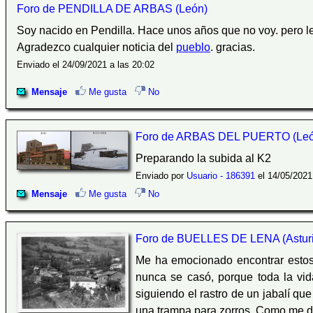
Foro de PENDILLA DE ARBAS (León)
Soy nacido en Pendilla. Hace unos años que no voy. pero 
Agradezco cualquier noticia del
pueblo
. gracias.
Enviado el 24/09/2021 a las 20:02
Mensaje
Me gusta
No
Foro de ARBAS DEL PUERTO (Leó
Preparando la subida al K2
Enviado por
Usuario - 186391
el 14/05/2021
Mensaje
Me gusta
No
Foro de BUELLES DE LENA (Asturi
Me ha emocionado encontrar estos 
nunca se casó, porque toda la v
siguiendo el rastro de un jabalí qu
una trampa para zorros. Como me