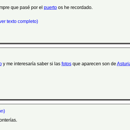
empre que pasé por el
puerto
os he recordado.
 (ver texto completo)
o
y me interesaría saber si las
fotos
que aparecen son de
Asturi
n)
onterías.