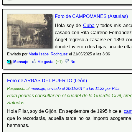
Foro de CAMPOMANES (Asturias)
Hola soy de
Cuba
y todos mis anc
casado con Rita Carreño Fernandez
Ángel regreso a casarse en 1893 con
donde tuvieron dos hijas, una de ell
Enviado por
Maria Isabel Rodriguez
el 21/05/2025 a las 8:06
Mensaje
Me gusta
(+1)
No
Foro de ARBAS DEL PUERTO (León)
Respuesta al
mensaje, enviado el 20/11/2014 a las 11:22 por Pilar
:
Hola podrias consultar en el cuartel de la Guardia Civil, 
Saludos
Hola Pilar, soy de Gijón. En septiembre de 1995 hice el
cam
que lo recordarás, aquella tarde no os importó acogerm
hermanas.