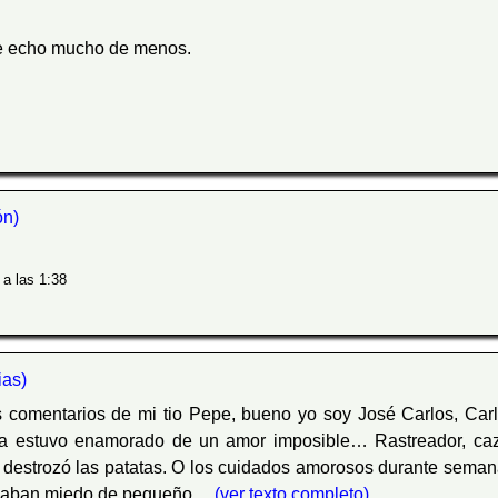
le echo mucho de menos.
n)
 a las 1:38
as)
comentarios de mi tio Pepe, bueno yo soy José Carlos, Carli
ida estuvo enamorado de un amor imposible… Rastreador, ca
e destrozó las patatas. O los cuidados amorosos durante semana
 daban miedo de pequeño
... (ver texto completo)