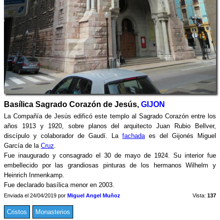
Basílica Sagrado Corazón de Jesús,
GIJON
La Compañía de Jesús edificó este templo al Sagrado Corazón entre los
años 1913 y 1920, sobre planos del arquitecto Juan Rubio Bellver,
discípulo y colaborador de Gaudí. La
fachada
es del Gijonés Miguel
García de la
Cruz
.
Fue inaugurado y consagrado el 30 de mayo de 1924. Su interior fue
embellecido por las grandiosas pinturas de los hermanos Wilhelm y
Heinrich Inmenkamp.
Fue declarado basílica menor en 2003.
Enviada el 24/04/2019 por
Miguel Angel Muñoz
Vista:
137
Cristos
Monasterios