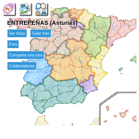
ENTREPEÑAS (Asturias)
Ver fotos
Subir foto
Foro
Comparte una ruta
Colaboradores