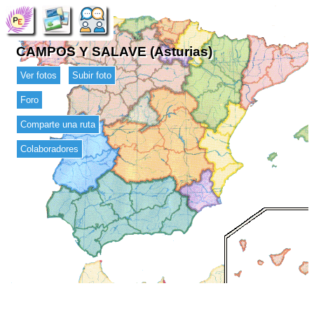
CAMPOS Y SALAVE (Asturias)
Ver fotos
Subir foto
Foro
Comparte una ruta
Colaboradores