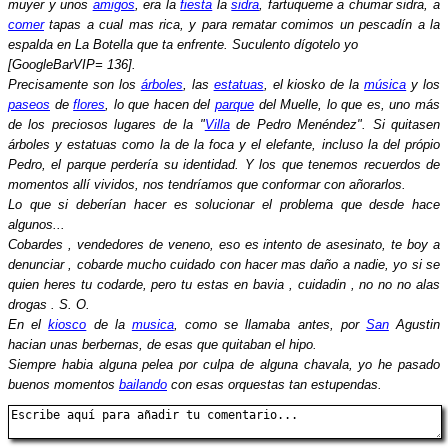
muyer y unos
amigos
, era la
fiesta
la
sidra
, fartuqueme a chumar sidra, a
comer
tapas a cual mas rica, y para rematar comimos un pescadín a la
espalda en La Botella que ta enfrente. Suculento dígotelo yo
[GoogleBarVIP= 136].
Precisamente son los
árboles
, las
estatuas
, el kiosko de la
música
y los
paseos
de
flores
, lo que hacen del
parque
del Muelle, lo que es, uno más
de los preciosos lugares de la "
Villa
de Pedro Menéndez". Si quitasen
árboles y estatuas como la de la foca y el elefante, incluso la del própio
Pedro, el parque perdería su identidad. Y los que tenemos recuerdos de
momentos allí vividos, nos tendríamos que conformar con añorarlos.
Lo que si deberían hacer es solucionar el problema que desde hace
algunos...
Cobardes , vendedores de veneno, eso es intento de asesinato, te boy a
denunciar , cobarde mucho cuidado con hacer mas daño a nadie, yo si se
quien heres tu codarde, pero tu estas en bavia , cuidadin , no no no alas
drogas . S. O.
En el
kiosco
de la
musica
, como se llamaba antes, por
San
Agustin
hacian unas berbernas, de esas que quitaban el hipo.
Siempre habia alguna pelea por culpa de alguna chavala, yo he pasado
buenos momentos
bailando
con esas orquestas tan estupendas.