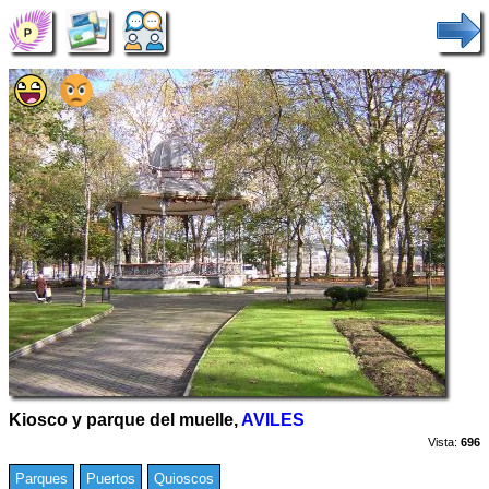
Kiosco y parque del muelle,
AVILES
Vista:
696
Parques
Puertos
Quioscos