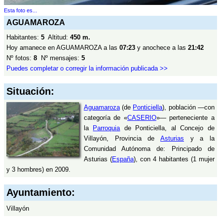
Esta foto es...
AGUAMAROZA
Habitantes:
5
Altitud:
450 m.
Hoy amanece en AGUAMAROZA a las
07:23
y anochece a las
21:42
Nº fotos:
8
Nº mensajes:
5
Puedes completar o corregir la información publicada >>
Situación:
Aguamaroza
(de
Ponticiella
), población —con
categoría de «
CASERIO
»— perteneciente a
la
Parroquia
de Ponticiella, al Concejo de
Villayón, Provincia de
Asturias
y a la
Comunidad Autónoma de: Principado de
Asturias (
España
), con 4 habitantes (1 mujer
y 3 hombres) en 2009.
Ayuntamiento:
Villayón