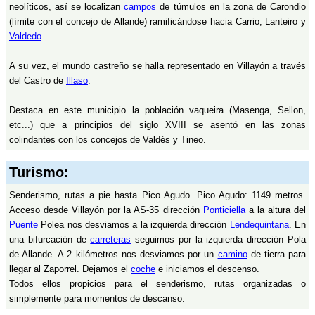
neolíticos, así se localizan
campos
de túmulos en la zona de Carondio
(límite con el concejo de Allande) ramificándose hacia Carrio, Lanteiro y
Valdedo
.
A su vez, el mundo castreño se halla representado en Villayón a través
del Castro de
Illaso
.
Destaca en este municipio la población vaqueira (Masenga, Sellon,
etc...) que a principios del siglo XVIII se asentó en las zonas
colindantes con los concejos de Valdés y Tineo.
Turismo:
Senderismo, rutas a pie hasta Pico Agudo. Pico Agudo: 1149 metros.
Acceso desde Villayón por la AS-35 dirección
Ponticiella
a la altura del
Puente
Polea nos desviamos a la izquierda dirección
Lendequintana
. En
una bifurcación de
carreteras
seguimos por la izquierda dirección Pola
de Allande. A 2 kilómetros nos desviamos por un
camino
de tierra para
llegar al Zaporrel. Dejamos el
coche
e iniciamos el descenso.
Todos ellos propicios para el senderismo, rutas organizadas o
simplemente para momentos de descanso.