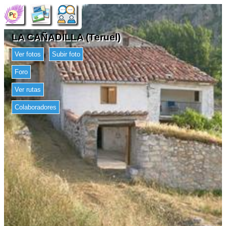
LA CAÑADILLA (Teruel)
Ver fotos
Subir foto
Foro
Ver rutas
Colaboradores