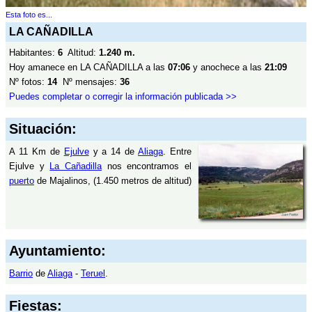
Esta foto es...
LA CAÑADILLA
Habitantes:
6
Altitud:
1.240 m.
Hoy amanece en LA CAÑADILLA a las
07:06
y anochece a las
21:09
Nº fotos:
14
Nº mensajes:
36
Puedes completar o corregir la información publicada >>
Situación:
A 11 Km de
Ejulve
y a 14 de
Aliaga
. Entre
Ejulve y
La Cañadilla
nos encontramos el
puerto
de Majalinos, (1.450 metros de altitud)
Ayuntamiento:
Barrio
de
Aliaga
-
Teruel
.
Fiestas: