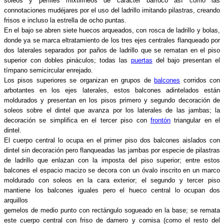
soleos y perfiles mixtilíneos de carácter barroco así como las
connotaciones mudéjares por el uso del ladrillo imitando pilastras, creando
frisos e incluso la estrella de ocho puntas.
En el bajo se abren siete huecos arqueados, con rosca de ladrillo y bolas,
donde ya se marca eltratamiento de los tres ejes centrales flanqueado por
dos laterales separados por paños de ladrillo que se rematan en el piso
superior con dobles pináculos; todas las
puertas
del bajo presentan el
tímpano semicircular enrejado.
Los pisos superiores se organizan en grupos de
balcones
corridos con
arbotantes en los ejes laterales, estos balcones adintelados están
moldurados y presentan en los pisos primero y segundo decoración de
soleos sobre el dintel que avanza por los laterales de las jambas; la
decoración se simplifica en el tercer piso con
frontón
triangular en el
dintel.
El cuerpo central lo ocupa en el primer piso dos balcones aislados con
dintel sin decoración pero flanqueadas las jambas por especie de pilastras
de ladrillo que enlazan con la imposta del piso superior; entre estos
balcones el espacio macizo se decora con un óvalo inscrito en un marco
moldurado con soleos en la cara exterior; el segundo y tercer piso
mantiene los balcones iguales pero el hueco central lo ocupan dos
arquillos
gemelos de medio punto con rectángulo sogueado en la base; se remata
este cuerpo central con friso de damero y cornisa (como el resto del