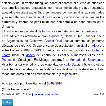
edificio) y de un frontón triangular; sobre él aparece el cuerpo de ático con
tres amplios huecos arqueados, con rosca moldurada y clave resaltada,
apoyados en pilastras; el ático se flanquea con columnillas abalaustradas
y se remata con friso de ladrillos en ángulo, cornisa con pináculos en los
extremos y frontón de perfil mixtilíneo con estrella de ocho puntas en el
tímpano.
El resto del cuerpo lateral de
fachada
se remata con pretil y pináculos.
Este edificio es atribuido al gran arquitecto, Daniel Rubio Sánchez nació
en Argamasilla de Calatrava
Ciudad Real
, activo durante las primeras
décadas de siglo XX. Ocupó el cargo de arquitecto municipal en
Albacete
entre los años 1910 y 1919. En esta ciudad construyó el Gran
Hotel
, el
Teatro
Ideal, el
kiosco
del centro del Ferial y numerosas villas en el
Parque
de Canalejas. En Málaga construyó el
Mercado
de
Salamanca
,
Villa Fernanda y el edificio de viviendas de
calle
Sagasta 5, entre otros.
En Antequera construyó la sede de la Caja de Ahorros de Antequera. Casi
todas sus obras son de estilo historicista y regionalsita.
Foto
tomada por Jose Ramon el 10-02-2018
(11 de Febrero de 2018)
Enviada el 11/02/2018 por
jose ramon vega frias
Vista:
334
Calles