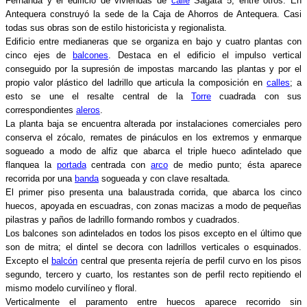
Fernanda y el edificio de viviendas de
calle
Sagata 5, entre otros. En
Antequera construyó la sede de la Caja de Ahorros de Antequera. Casi
todas sus obras son de estilo historicista y regionalista.
Edificio entre medianeras que se organiza en bajo y cuatro plantas con
cinco ejes de
balcones
. Destaca en el edificio el impulso vertical
conseguido por la supresión de impostas marcando las plantas y por el
propio valor plástico del ladrillo que articula la composición en
calles
; a
esto se une el resalte central de la
Torre
cuadrada con sus
correspondientes
aleros
.
La planta baja se encuentra alterada por instalaciones comerciales pero
conserva el zócalo, remates de pináculos en los extremos y enmarque
sogueado a modo de alfiz que abarca el triple hueco adintelado que
flanquea la
portada
centrada con
arco
de medio punto; ésta aparece
recorrida por una
banda
sogueada y con clave resaltada.
El primer piso presenta una balaustrada corrida, que abarca los cinco
huecos, apoyada en escuadras, con zonas macizas a modo de pequeñas
pilastras y paños de ladrillo formando rombos y cuadrados.
Los balcones son adintelados en todos los pisos excepto en el último que
son de mitra; el dintel se decora con ladrillos verticales o esquinados.
Excepto el
balcón
central que presenta rejería de perfil curvo en los pisos
segundo, tercero y cuarto, los restantes son de perfil recto repitiendo el
mismo modelo curvilíneo y floral.
Verticalmente el paramento entre huecos aparece recorrido sin