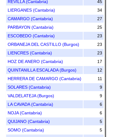
REVILLA (Cantabria)
45
LIERGANES (Cantabria)
34
CAMARGO (Cantabria)
27
PARBAYON (Cantabria)
25
ESCOBEDO (Cantabria)
23
ORBANEJA DEL CASTILLO (Burgos)
23
LIENCRES (Cantabria)
23
HOZ DE ANERO (Cantabria)
17
QUINTANILLA ESCALADA (Burgos)
12
HERRERA DE CAMARGO (Cantabria)
11
SOLARES (Cantabria)
9
VALDELATEJA (Burgos)
9
LA CAVADA (Cantabria)
6
NOJA (Cantabria)
6
QUIJANO (Cantabria)
5
SOMO (Cantabria)
5