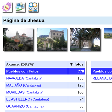
Página de Jhesua
Alcance:
258.747
N° fotos
Pueblos con Fotos
778
Pueblos co
NAVAJEDA (Cantabria)
138
REBANAL DE
MALIAÑO (Cantabria)
123
MURIEDAS (Cantabria)
100
EL ASTILLERO (Cantabria)
74
GUARNIZO (Cantabria)
56