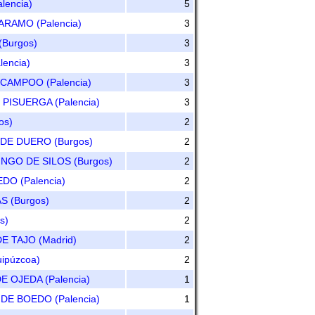
lencia)
5
ARAMO (Palencia)
3
Burgos)
3
encia)
3
CAMPOO (Palencia)
3
PISUERGA (Palencia)
3
os)
2
DE DUERO (Burgos)
2
GO DE SILOS (Burgos)
2
DO (Palencia)
2
 (Burgos)
2
s)
2
 TAJO (Madrid)
2
ipúzcoa)
2
 OJEDA (Palencia)
1
E BOEDO (Palencia)
1