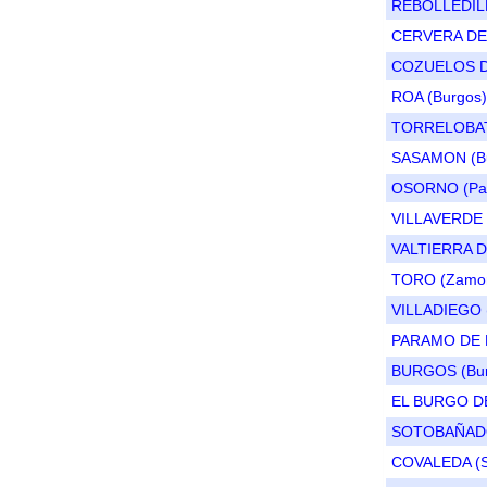
REBOLLEDILL
CERVERA DE 
COZUELOS DE
ROA (Burgos)
TORRELOBATO
SASAMON (Bu
OSORNO (Pal
VILLAVERDE 
VALTIERRA D
TORO (Zamo
VILLADIEGO 
PARAMO DE B
BURGOS (Bur
EL BURGO DE
SOTOBAÑADO 
COVALEDA (S