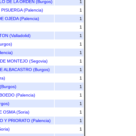
O DE LA ORDEN (Burgos)
1
PISUERGA (Palencia)
1
 OJEDA (Palencia)
1
1
N (Valladolid)
1
rgos)
1
encia)
1
DE MONTEJO (Segovia)
1
E ALBACASTRO (Burgos)
1
ra)
1
(Burgos)
1
OEDO (Palencia)
1
gos)
1
 OSMA (Soria)
1
Y PRIORATO (Palencia)
1
oria)
1