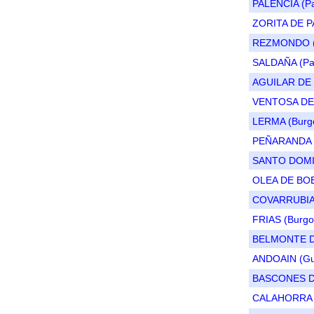
PALENCIA (Pa
ZORITA DE P
REZMONDO (
SALDAÑA (Pal
AGUILAR DE 
VENTOSA DE 
LERMA (Burg
PEÑARANDA 
SANTO DOMIN
OLEA DE BOE
COVARRUBIAS
FRIAS (Burgo
BELMONTE DE
ANDOAIN (Gu
BASCONES DE
CALAHORRA D