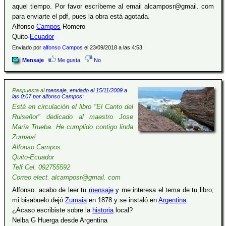
aquel tiempo. Por favor escríbeme al email alcamposr@gmail. com
para enviarte el pdf, pues la obra está agotada.
Alfonso
Campos
Romero
Quito-
Ecuador
Enviado por
alfonso Campos
el 23/09/2018 a las 4:53
Mensaje
Me gusta
No
Respuesta al
mensaje, enviado el 15/11/2009 a
las 0:07 por alfonso Campos
:
Está en circulación el libro "El Canto del
Ruiseñor" dedicado al maestro Jose
María Trueba. He cumplido contigo linda
Zumaia!
Alfonso Campos.
Quito-Ecuador
Telf Cel. 092755592
Correo elect. alcamposr@gmail. com
Alfonso: acabo de leer tu
mensaje
y me interesa el tema de tu libro;
mi bisabuelo dejó
Zumaia
en 1878 y se instaló en
Argentina
.
¿Acaso escribiste sobre la
historia
local?
Nelba G Huerga desde Argentina