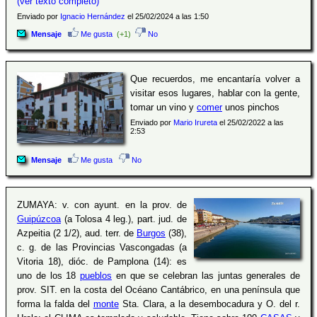
(ver texto completo)
Enviado por
Ignacio Hernández
el 25/02/2024 a las 1:50
Mensaje
Me gusta
(+1)
No
Que recuerdos, me encantaría volver a
visitar esos lugares, hablar con la gente,
tomar un vino y
comer
unos pinchos
Enviado por
Mario Irureta
el 25/02/2022 a las
2:53
Mensaje
Me gusta
No
ZUMAYA: v. con ayunt. en la prov. de
Guipúzcoa
(a Tolosa 4 leg.), part. jud. de
Azpeitia (2 1/2), aud. terr. de
Burgos
(38),
c. g. de las Provincias Vascongadas (a
Vitoria 18), dióc. de Pamplona (14): es
uno de los 18
pueblos
en que se celebran las juntas generales de
prov. SIT. en la costa del Océano Cantábrico, en una península que
forma la falda del
monte
Sta. Clara, a la desembocadura y O. del r.