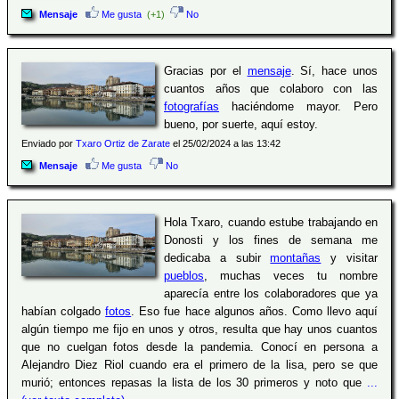
Mensaje
Me gusta
(+1)
No
Gracias por el
mensaje
. Sí, hace unos
cuantos años que colaboro con las
fotografías
haciéndome mayor. Pero
bueno, por suerte, aquí estoy.
Enviado por
Txaro Ortiz de Zarate
el 25/02/2024 a las 13:42
Mensaje
Me gusta
No
Hola Txaro, cuando estube trabajando en
Donosti y los fines de semana me
dedicaba a subir
montañas
y visitar
pueblos
, muchas veces tu nombre
aparecía entre los colaboradores que ya
habían colgado
fotos
. Eso fue hace algunos años. Como llevo aquí
algún tiempo me fijo en unos y otros, resulta que hay unos cuantos
que no cuelgan fotos desde la pandemia. Conocí en persona a
Alejandro Diez Riol cuando era el primero de la lisa, pero se que
murió; entonces repasas la lista de los 30 primeros y noto que
...