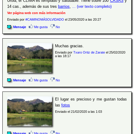
Urola; el CLIMA es templado y saludable. Tiene sobre 100
CASAS
y
14 cas., además de sus tres
barrios
,
... (ver texto completo)
Ver página web con más información
Enviado por
#CAMINOMÁSOLVIDADO
el 23/05/2020 a las 20:27
Mensaje
Me gusta
No
Muchas gracias.
Enviado por
Txaro Ortiz de Zarate
el 25/02/2020
a las 18:17
Mensaje
Me gusta
No
El lugar es precioso y me gustan todas
las
fotos
Enviado el 21/02/2020 a las 1:03
Mensaje
Me gusta
No