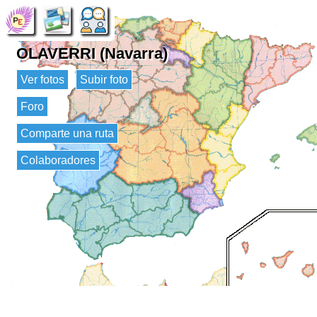
OLAVERRI (Navarra)
Ver fotos
Subir foto
Foro
Comparte una ruta
Colaboradores