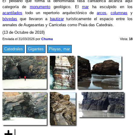
El peldaño que forma la denominada rasa cantábrica alcanza aquí
categoría de
monumento
geológico. El
mar
ha esculpido en los
acantilados
todo un repertorio arquitectónico de
arcos
,
columnas
y
bóvedas
que llevaron a
bautizar
turísticamente el espacio entre los
arenales de Augasantas y Carricelas como Praia das Catedrais.
(13 de Octubre de 2018)
Enviada el 31/03/2026 por
Chuma
Vista:
18
Catedrales
Gigantes
Playas, mar