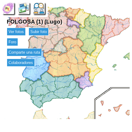
FOLGOSA (1) (Lugo)
Ver fotos
Subir foto
Foro
Comparte una ruta
Colaboradores