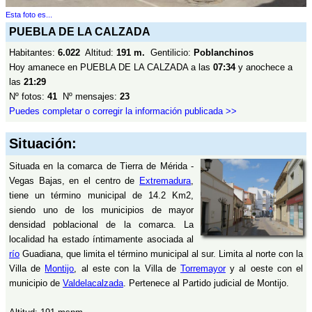
Esta foto es...
PUEBLA DE LA CALZADA
Habitantes:
6.022
Altitud:
191 m.
Gentilicio:
Poblanchinos
Hoy amanece en PUEBLA DE LA CALZADA a las
07:34
y anochece a
las
21:29
Nº fotos:
41
Nº mensajes:
23
Puedes completar o corregir la información publicada >>
Situación:
Situada en la comarca de Tierra de Mérida -
Vegas Bajas, en el centro de
Extremadura
,
tiene un término municipal de 14.2 Km2,
siendo uno de los municipios de mayor
densidad poblacional de la comarca. La
localidad ha estado íntimamente asociada al
río
Guadiana, que limita el término municipal al sur. Limita al norte con la
Villa de
Montijo
, al este con la Villa de
Torremayor
y al oeste con el
municipio de
Valdelacalzada
. Pertenece al Partido judicial de Montijo.