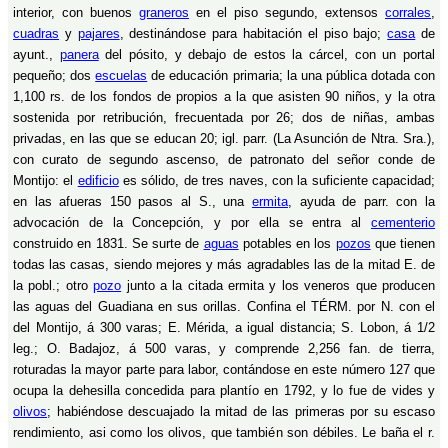
interior, con buenos
graneros
en el piso segundo, extensos
corrales
,
cuadras
y
pajares
, destinándose para habitación el piso bajo;
casa
de
ayunt.,
panera
del pósito, y debajo de estos la cárcel, con un portal
pequeño; dos
escuelas
de educación primaria; la una pública dotada con
1,100 rs. de los fondos de propios a la que asisten 90 niños, y la otra
sostenida por retribución, frecuentada por 26; dos de niñas, ambas
privadas, en las que se educan 20; igl. parr. (La Asunción de Ntra. Sra.),
con curato de segundo ascenso, de patronato del señor conde de
Montijo: el
edificio
es sólido, de tres naves, con la suficiente capacidad;
en las afueras 150 pasos al S., una
ermita
, ayuda de parr. con la
advocación de la Concepción, y por ella se entra al
cementerio
construido en 1831. Se surte de
aguas
potables en los
pozos
que tienen
todas las casas, siendo mejores y más agradables las de la mitad E. de
la pobl.; otro
pozo
junto a la citada ermita y los veneros que producen
las aguas del Guadiana en sus orillas. Confina el TÉRM. por N. con el
del Montijo, á 300 varas; E. Mérida, a igual distancia; S. Lobon, á 1/2
leg.; O. Badajoz, á 500 varas, y comprende 2,256 fan. de tierra,
roturadas la mayor parte para labor, contándose en este número 127 que
ocupa la dehesilla concedida para plantío en 1792, y lo fue de vides y
olivos
; habiéndose descuajado la mitad de las primeras por su escaso
rendimiento, asi como los olivos, que también son débiles. Le baña el r.