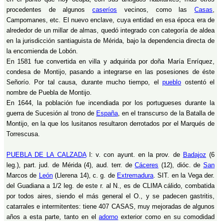
procedentes de algunos
caseríos
vecinos, como las
Casas
,
Campomanes, etc. El nuevo enclave, cuya entidad en esa época era de
alrededor de un millar de almas, quedó integrado con categoría de aldea
en la jurisdicción santiaguista de Mérida, bajo la dependencia directa de
la encomienda de Lobón.
En 1581 fue convertida en villa y adquirida por doña María Enríquez,
condesa de Montijo, pasando a integrarse en las posesiones de éste
Señorío. Por tal causa, durante mucho tiempo, el
pueblo
ostentó el
nombre de Puebla de Montijo.
En 1644, la población fue incendiada por los portugueses durante la
guerra de Sucesión al trono de
España
, en el transcurso de la Batalla de
Montijo, en la que los lusitanos resultaron derrotados por el Marqués de
Torrescusa.
PUEBLA DE LA CALZADA
l: v. con ayunt. en la prov. de
Badajoz
(6
leg.), part. jud. de Mérida (4), aud. terr. de
Cáceres
(12), dióc. de
San
Marcos de
León
(Llerena 14), c. g. de
Extremadura
. SIT. en la Vega der.
del Guadiana a 1/2 leg. de este r. al N., es de CLIMA cálido, combatida
por todos aires, siendo el más general el O., y se padecen gastritis,
catarrales e intermitentes: tiene 407 CASAS, muy mejoradas de algunos
años a esta parte, tanto en el
adorno
exterior como en su comodidad