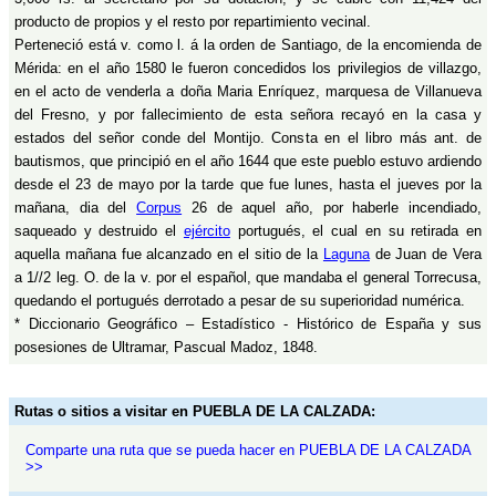
producto de propios y el resto por repartimiento vecinal.
Perteneció está v. como l. á la orden de Santiago, de la encomienda de
Mérida: en el año 1580 le fueron concedidos los privilegios de villazgo,
en el acto de venderla a doña Maria Enríquez, marquesa de Villanueva
del Fresno, y por fallecimiento de esta señora recayó en la casa y
estados del señor conde del Montijo. Consta en el libro más ant. de
bautismos, que principió en el año 1644 que este pueblo estuvo ardiendo
desde el 23 de mayo por la tarde que fue lunes, hasta el jueves por la
mañana, dia del
Corpus
26 de aquel año, por haberle incendiado,
saqueado y destruido el
ejército
portugués, el cual en su retirada en
aquella mañana fue alcanzado en el sitio de la
Laguna
de Juan de Vera
a 1//2 leg. O. de la v. por el español, que mandaba el general Torrecusa,
quedando el portugués derrotado a pesar de su superioridad numérica.
* Diccionario Geográfico – Estadístico - Histórico de España y sus
posesiones de Ultramar, Pascual Madoz, 1848.
Rutas o sitios a visitar en PUEBLA DE LA CALZADA:
Comparte una ruta que se pueda hacer en PUEBLA DE LA CALZADA
>>