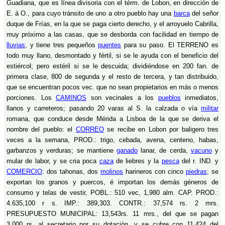
Guadiana, que es línea divisoria con el térm. de Lobon, en dirección de
E. á O., para cuyo tránsito de uno a otro pueblo hay una
barca
del señor
duque de Frías, en la que se paga cierto derecho, y el arroyuelo Cabrilla,
muy próximo a las casas, que se desborda con facilidad en tiempo de
lluvias
, y tiene tres pequeños
puentes
para su paso. El TERRENO es
todo muy llano, desmontado y fértil, si se le ayuda con el beneficio del
estiércol; pero estéril si se le descuida; dividiéndose en 200 fan. de
primera clase, 800 de segunda y el resto de tercera, y tan distribuido,
que se encuentran pocos vec. que no sean propietarios en más o menos
porciones. Los
CAMINOS
son vecinales a los
pueblos
inmediatos,
llanos y carreteros; pasando 20 varas al S. la calzada o vía
militar
romana, que conduce desde Mérida a Lisboa de la que se deriva el
nombre del pueblo: el
CORREO
se recibe en Lobon por baligero tres
veces a la semana, PROD.: trigo, cebada, avena, centeno, habas,
garbanzos y verduras; se mantiene
ganado
lanar, de cerda,
vacuno
y
mular de labor, y se cria poca
caza
de liebres y la
pesca
del r. IND. y
COMERCIO
: dos tahonas, dos
molinos
harineros con cinco
piedras
; se
exportan los granos y puercos, é importan los demás géneros de
consumo y telas de vestir, POBL.: 510 vec, 1,980 alm. CAP. PROD.:
4.635,100 r s. IMP.: 389,303. CONTR.: 37,574 rs. 2 mrs.
PRESUPUESTO MUNICIPAL: 13,543rs. 11 mrs., del que se pagan
3,000 rs. al secretario por su dotación, y se cubre con 11,424 del