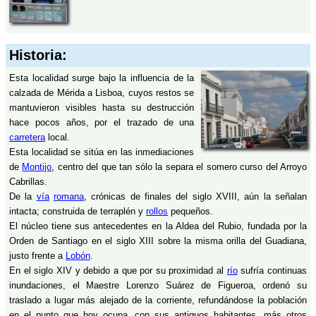
Historia:
Esta localidad surge bajo la influencia de la
calzada de Mérida a Lisboa, cuyos restos se
mantuvieron visibles hasta su destrucción
hace pocos años, por el trazado de una
carretera
local.
Esta localidad se sitúa en las inmediaciones
de
Montijo
, centro del que tan sólo la separa el somero curso del Arroyo
Cabrillas.
De la
vía
romana
, crónicas de finales del siglo XVIII, aún la señalan
intacta; construida de terraplén y
rollos
pequeños.
El núcleo tiene sus antecedentes en la Aldea del Rubio, fundada por la
Orden de Santiago en el siglo XIII sobre la misma orilla del Guadiana,
justo frente a
Lobón
.
En el siglo XIV y debido a que por su proximidad al
río
sufría continuas
inundaciones, el Maestre Lorenzo Suárez de Figueroa, ordenó su
traslado a lugar más alejado de la corriente, refundándose la población
en el punto que hoy ocupa, con sus antiguos habitantes, más otros