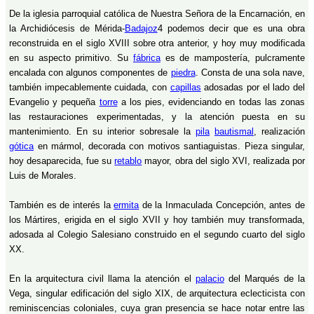
De la iglesia parroquial católica de Nuestra Señora de la Encarnación, en
la Archidiócesis de Mérida-
Badajoz
4 podemos decir que es una obra
reconstruida en el siglo XVIII sobre otra anterior, y hoy muy modificada
en su aspecto primitivo. Su
fábrica
es de mampostería, pulcramente
encalada con algunos componentes de
piedra
. Consta de una sola nave,
también impecablemente cuidada, con
capillas
adosadas por el lado del
Evangelio y pequeña
torre
a los pies, evidenciando en todas las zonas
las restauraciones experimentadas, y la atención puesta en su
mantenimiento. En su interior sobresale la
pila
bautismal
, realización
gótica
en mármol, decorada con motivos santiaguistas. Pieza singular,
hoy desaparecida, fue su
retablo
mayor, obra del siglo XVI, realizada por
Luis de Morales.
También es de interés la
ermita
de la Inmaculada Concepción, antes de
los Mártires, erigida en el siglo XVII y hoy también muy transformada,
adosada al Colegio Salesiano construido en el segundo cuarto del siglo
XX.
En la arquitectura civil llama la atención el
palacio
del Marqués de la
Vega, singular edificación del siglo XIX, de arquitectura eclecticista con
reminiscencias coloniales, cuya gran presencia se hace notar entre las