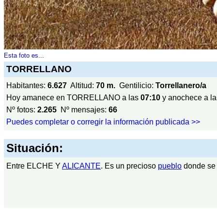
Esta foto es...
TORRELLANO
Habitantes:
6.627
Altitud:
70 m.
Gentilicio:
Torrellanero/a
Hoy amanece en TORRELLANO a las
07:10
y anochece a l
Nº fotos:
2.265
Nº mensajes:
66
Puedes completar o corregir la información publicada >>
Situación:
Entre ELCHE Y
ALICANTE
. Es un precioso
pueblo
donde se 