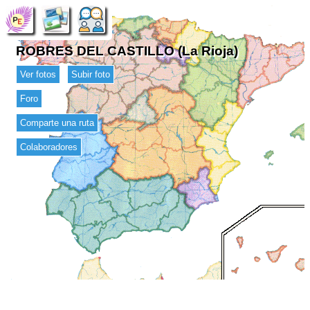
ROBRES DEL CASTILLO (La Rioja)
Ver fotos
Subir foto
Foro
Comparte una ruta
Colaboradores