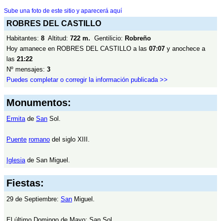
Sube una foto de este sitio y aparecerá aquí
ROBRES DEL CASTILLO
Habitantes:
8
Altitud:
722 m.
Gentilicio:
Robreño
Hoy amanece en ROBRES DEL CASTILLO a las
07:07
y anochece a
las
21:22
Nº mensajes:
3
Puedes completar o corregir la información publicada >>
Monumentos:
Ermita
de
San
Sol.
Puente
romano
del siglo XIII.
Iglesia
de San Miguel.
Fiestas:
29 de Septiembre:
San
Miguel.
El último Domingo de Mayo: San Sol.