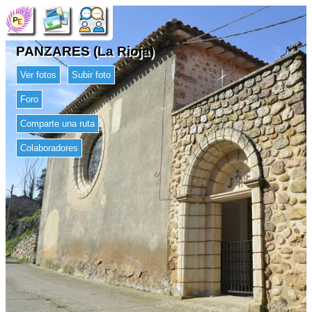
PANZARES (La Rioja)
Ver fotos
Subir foto
Foro
Comparte una ruta
Colaboradores