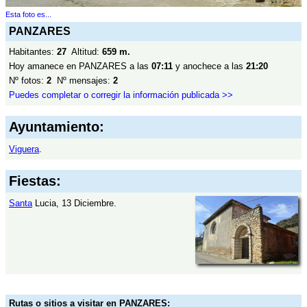
Esta foto es...
PANZARES
Habitantes:
27
Altitud:
659 m.
Hoy amanece en PANZARES a las
07:11
y anochece a las
21:20
Nº fotos:
2
Nº mensajes:
2
Puedes completar o corregir la información publicada >>
Ayuntamiento:
Viguera
.
Fiestas:
Santa
Lucia, 13 Diciembre.
Rutas o sitios a visitar en PANZARES: