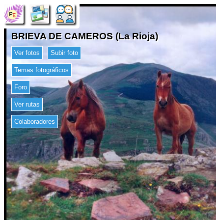
BRIEVA DE CAMEROS (La Rioja)
Ver fotos
Subir foto
Temas fotográficos
Foro
Ver rutas
Colaboradores