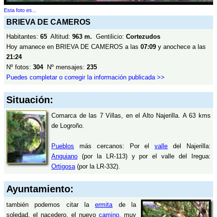
Esta foto es...
BRIEVA DE CAMEROS
Habitantes:
65
Altitud:
963 m.
Gentilicio:
Cortezudos
Hoy amanece en BRIEVA DE CAMEROS a las
07:09
y anochece a las
21:24
Nº fotos:
304
Nº mensajes:
235
Puedes completar o corregir la información publicada >>
Situación:
Comarca de las 7 Villas, en el Alto Najerilla. A 63 kms
de Logroño.
Pueblos
más cercanos: Por el
valle
del Najerilla:
Anguiano
(por la LR-113) y por el valle del Iregua:
Ortigosa
(por la LR-332).
Ayuntamiento:
también podemos citar la
ermita
de la
soledad, el nacedero, el nuevo
camino
, muy