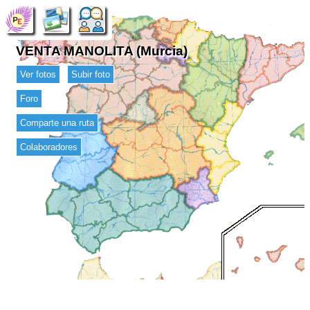
VENTA MANOLITA (Murcia)
Ver fotos
Subir foto
Foro
Comparte una ruta
Colaboradores