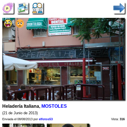
Heladería Italiana,
MOSTOLES
(21 de Junio de 2013)
Enviada el 08/08/2013 por
elfotos53
Vista:
316