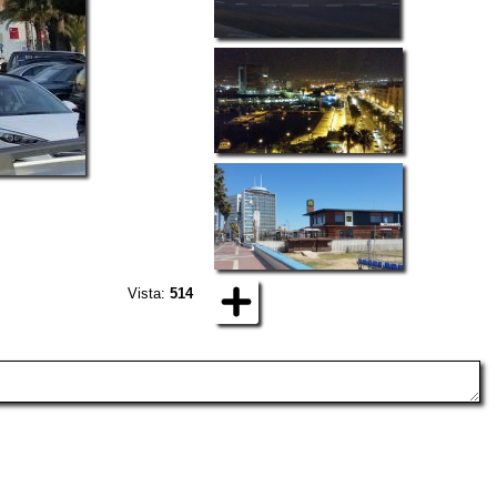
Vista:
514