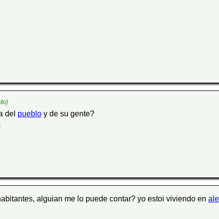
do)
a del
pueblo
y de su gente?
2
habitantes, alguian me lo puede contar? yo estoi viviendo en
al