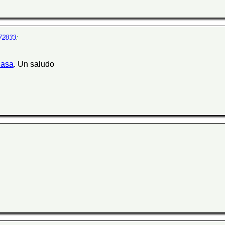
172833
:
casa
. Un saludo