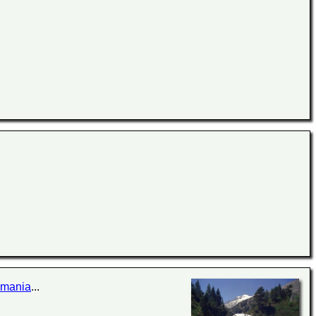
emania
...